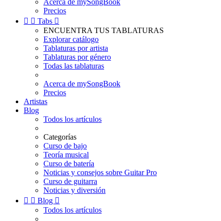
Acerca de mySongBook
Precios


Tabs

ENCUENTRA TUS TABLATURAS
Explorar catálogo
Tablaturas por artista
Tablaturas por género
Todas las tablaturas
Acerca de mySongBook
Precios
Artistas
Blog
Todos los artículos
Categorías
Curso de bajo
Teoría musical
Curso de batería
Noticias y consejos sobre Guitar Pro
Curso de guitarra
Noticias y diversión


Blog

Todos los artículos