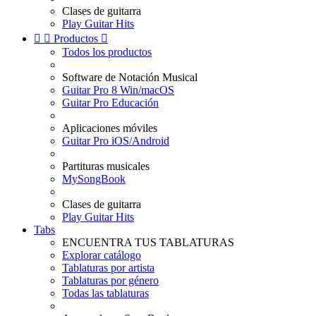
Clases de guitarra
Play Guitar Hits


Productos

Todos los productos
Software de Notación Musical
Guitar Pro 8 Win/macOS
Guitar Pro Educación
Aplicaciones móviles
Guitar Pro iOS/Android
Partituras musicales
MySongBook
Clases de guitarra
Play Guitar Hits
Tabs
ENCUENTRA TUS TABLATURAS
Explorar catálogo
Tablaturas por artista
Tablaturas por género
Todas las tablaturas