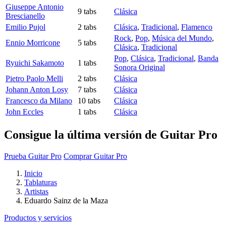
Giuseppe Antonio
9 tabs
Clásica
Brescianello
Emilio Pujol
2 tabs
Clásica
,
Tradicional
,
Flamenco
Rock
,
Pop
,
Música del Mundo
,
Ennio Morricone
5 tabs
Clásica
,
Tradicional
Pop
,
Clásica
,
Tradicional
,
Banda
Ryuichi Sakamoto
1 tabs
Sonora Original
Pietro Paolo Melli
2 tabs
Clásica
Johann Anton Losy
7 tabs
Clásica
Francesco da Milano
10 tabs
Clásica
John Eccles
1 tabs
Clásica
Consigue la última versión de Guitar Pro
Prueba Guitar Pro
Comprar Guitar Pro
Inicio
Tablaturas
Artistas
Eduardo Sainz de la Maza
Productos y servicios