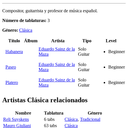
Compositor, guitarrista y profesor de música español.
Número de tablaturas:
3
Género:
Clásica
Título
Álbum
Artista
Tipo
Level
Eduardo Sainz de la
Solo
Habanera
Beginner
Maza
Guitar
Eduardo Sainz de la
Solo
Paseo
Beginner
Maza
Guitar
Eduardo Sainz de la
Solo
Platero
Beginner
Maza
Guitar
Artistas Clásica
relacionados
Nombre
Tablatura
Género
Reli Suyskens
6 tabs
Clásica
,
Tradicional
Mauro Giuliani
63 tabs
Clásica