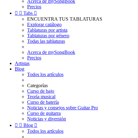
Acerca de mySongBook
Precios


Tabs

ENCUENTRA TUS TABLATURAS
Explorar catálogo
Tablaturas por artista
Tablaturas por género
Todas las tablaturas
Acerca de mySongBook
Precios
Artistas
Blog
Todos los artículos
Categorías
Curso de bajo
Teoría musical
Curso de batería
Noticias y consejos sobre Guitar Pro
Curso de guitarra
Noticias y diversión


Blog

Todos los artículos