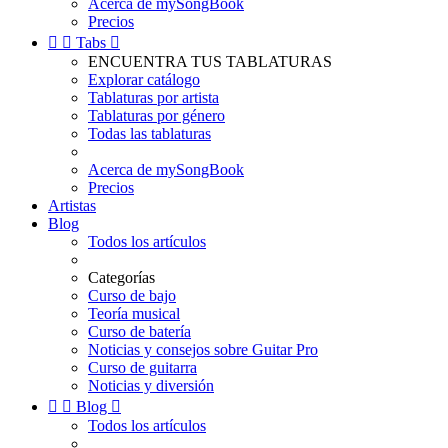
Acerca de mySongBook
Precios


Tabs

ENCUENTRA TUS TABLATURAS
Explorar catálogo
Tablaturas por artista
Tablaturas por género
Todas las tablaturas
Acerca de mySongBook
Precios
Artistas
Blog
Todos los artículos
Categorías
Curso de bajo
Teoría musical
Curso de batería
Noticias y consejos sobre Guitar Pro
Curso de guitarra
Noticias y diversión


Blog

Todos los artículos