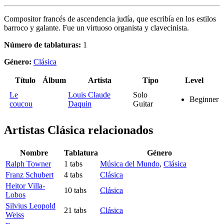
Compositor francés de ascendencia judía, que escribía en los estilos
barroco y galante. Fue un virtuoso organista y clavecinista.
Número de tablaturas:
1
Género:
Clásica
Título
Álbum
Artista
Tipo
Level
Le
Louis Claude
Solo
Beginner
coucou
Daquin
Guitar
Artistas Clásica
relacionados
Nombre
Tablatura
Género
Ralph Towner
1 tabs
Música del Mundo
,
Clásica
Franz Schubert
4 tabs
Clásica
Heitor Villa-
10 tabs
Clásica
Lobos
Silvius Leopold
21 tabs
Clásica
Weiss