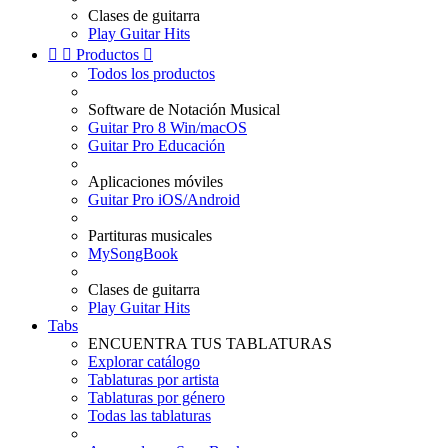
Clases de guitarra
Play Guitar Hits


Productos

Todos los productos
Software de Notación Musical
Guitar Pro 8 Win/macOS
Guitar Pro Educación
Aplicaciones móviles
Guitar Pro iOS/Android
Partituras musicales
MySongBook
Clases de guitarra
Play Guitar Hits
Tabs
ENCUENTRA TUS TABLATURAS
Explorar catálogo
Tablaturas por artista
Tablaturas por género
Todas las tablaturas