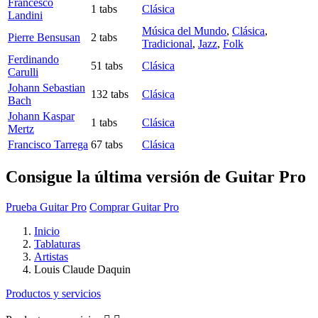
Francesco
1 tabs
Clásica
Landini
Música del Mundo
,
Clásica
,
Pierre Bensusan
2 tabs
Tradicional
,
Jazz
,
Folk
Ferdinando
51 tabs
Clásica
Carulli
Johann Sebastian
132 tabs
Clásica
Bach
Johann Kaspar
1 tabs
Clásica
Mertz
Francisco Tarrega
67 tabs
Clásica
Consigue la última versión de Guitar Pro
Prueba Guitar Pro
Comprar Guitar Pro
Inicio
Tablaturas
Artistas
Louis Claude Daquin
Productos y servicios