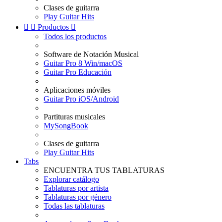
Clases de guitarra
Play Guitar Hits


Productos

Todos los productos
Software de Notación Musical
Guitar Pro 8 Win/macOS
Guitar Pro Educación
Aplicaciones móviles
Guitar Pro iOS/Android
Partituras musicales
MySongBook
Clases de guitarra
Play Guitar Hits
Tabs
ENCUENTRA TUS TABLATURAS
Explorar catálogo
Tablaturas por artista
Tablaturas por género
Todas las tablaturas