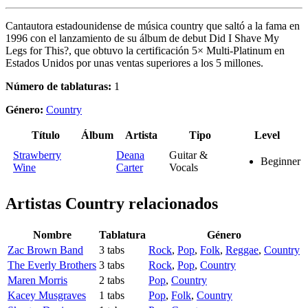
Cantautora estadounidense de música country que saltó a la fama en
1996 con el lanzamiento de su álbum de debut Did I Shave My
Legs for This?, que obtuvo la certificación 5× Multi-Platinum en
Estados Unidos por unas ventas superiores a los 5 millones.
Número de tablaturas:
1
Género:
Country
Título
Álbum
Artista
Tipo
Level
Strawberry
Deana
Guitar &
Beginner
Wine
Carter
Vocals
Artistas Country
relacionados
Nombre
Tablatura
Género
Zac Brown Band
3 tabs
Rock
,
Pop
,
Folk
,
Reggae
,
Country
The Everly Brothers
3 tabs
Rock
,
Pop
,
Country
Maren Morris
2 tabs
Pop
,
Country
Kacey Musgraves
1 tabs
Pop
,
Folk
,
Country