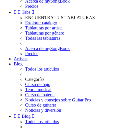
Acerca de mySongBook
Precios


Tabs

ENCUENTRA TUS TABLATURAS
Explorar catálogo
Tablaturas por artista
Tablaturas por género
Todas las tablaturas
Acerca de mySongBook
Precios
Artistas
Blog
Todos los artículos
Categorías
Curso de bajo
Teoría musical
Curso de batería
Noticias y consejos sobre Guitar Pro
Curso de guitarra
Noticias y diversión


Blog

Todos los artículos