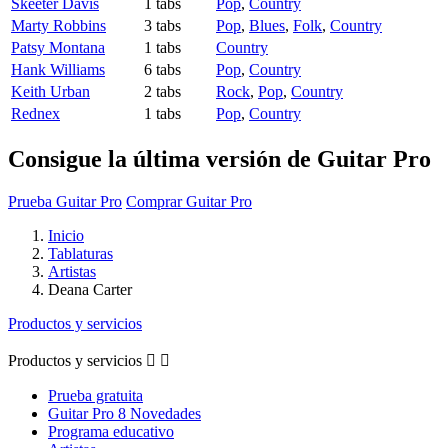
Skeeter Davis
1 tabs
Pop
,
Country
Marty Robbins
3 tabs
Pop
,
Blues
,
Folk
,
Country
Patsy Montana
1 tabs
Country
Hank Williams
6 tabs
Pop
,
Country
Keith Urban
2 tabs
Rock
,
Pop
,
Country
Rednex
1 tabs
Pop
,
Country
Consigue la última versión de Guitar Pro
Prueba Guitar Pro
Comprar Guitar Pro
Inicio
Tablaturas
Artistas
Deana Carter
Productos y servicios
Productos y servicios


Prueba gratuita
Guitar Pro 8 Novedades
Programa educativo