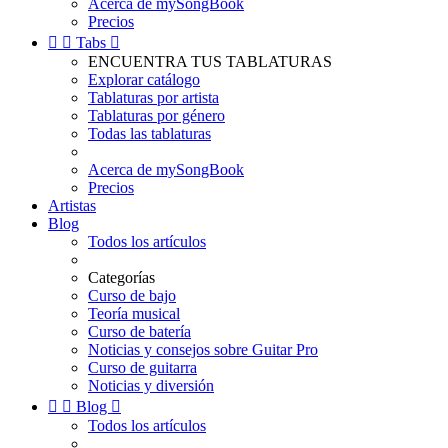
Acerca de mySongBook
Precios


Tabs

ENCUENTRA TUS TABLATURAS
Explorar catálogo
Tablaturas por artista
Tablaturas por género
Todas las tablaturas
Acerca de mySongBook
Precios
Artistas
Blog
Todos los artículos
Categorías
Curso de bajo
Teoría musical
Curso de batería
Noticias y consejos sobre Guitar Pro
Curso de guitarra
Noticias y diversión


Blog

Todos los artículos