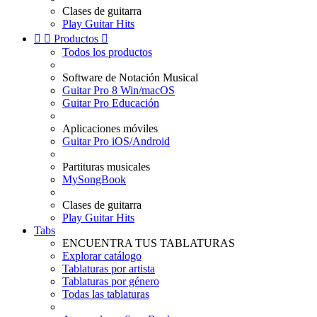
Clases de guitarra
Play Guitar Hits


Productos

Todos los productos
Software de Notación Musical
Guitar Pro 8 Win/macOS
Guitar Pro Educación
Aplicaciones móviles
Guitar Pro iOS/Android
Partituras musicales
MySongBook
Clases de guitarra
Play Guitar Hits
Tabs
ENCUENTRA TUS TABLATURAS
Explorar catálogo
Tablaturas por artista
Tablaturas por género
Todas las tablaturas