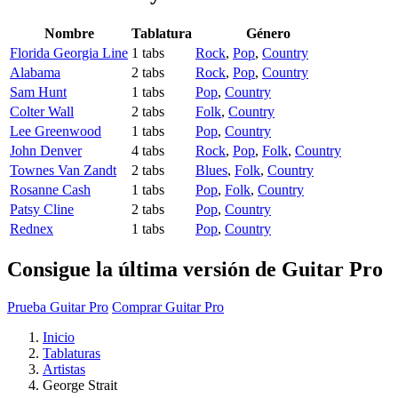
Nombre
Tablatura
Género
Florida Georgia Line
1 tabs
Rock
,
Pop
,
Country
Alabama
2 tabs
Rock
,
Pop
,
Country
Sam Hunt
1 tabs
Pop
,
Country
Colter Wall
2 tabs
Folk
,
Country
Lee Greenwood
1 tabs
Pop
,
Country
John Denver
4 tabs
Rock
,
Pop
,
Folk
,
Country
Townes Van Zandt
2 tabs
Blues
,
Folk
,
Country
Rosanne Cash
1 tabs
Pop
,
Folk
,
Country
Patsy Cline
2 tabs
Pop
,
Country
Rednex
1 tabs
Pop
,
Country
Consigue la última versión de Guitar Pro
Prueba Guitar Pro
Comprar Guitar Pro
Inicio
Tablaturas
Artistas
George Strait