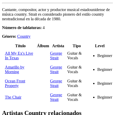
Cantante, compositor, actor y productor musical estadounidense de
música country. Strait es considerado pionero del estilo country
neotradicional en la década de 1980.
Número de tablaturas:
4
Género:
Country
Título
Álbum
Artista
Tipo
Level
All My Ex's Live
George
Guitar &
Beginner
In Texas
Strait
Vocals
Amarillo by
George
Guitar &
Beginner
Morning
Strait
Vocals
Ocean Front
George
Guitar &
Beginner
Property
Strait
Vocals
George
Guitar &
The Chair
Beginner
Strait
Vocals
Artistas Country
relacionados