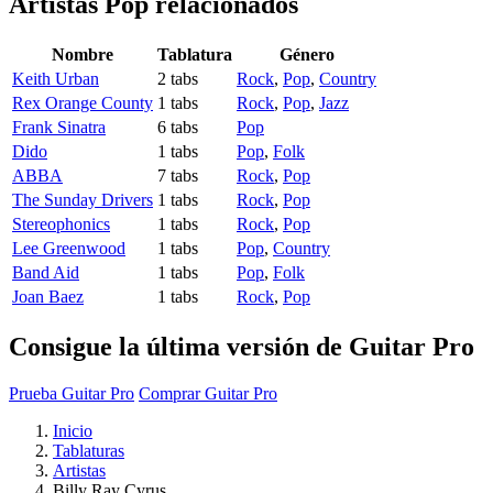
Artistas Pop
relacionados
Nombre
Tablatura
Género
Keith Urban
2 tabs
Rock
,
Pop
,
Country
Rex Orange County
1 tabs
Rock
,
Pop
,
Jazz
Frank Sinatra
6 tabs
Pop
Dido
1 tabs
Pop
,
Folk
ABBA
7 tabs
Rock
,
Pop
The Sunday Drivers
1 tabs
Rock
,
Pop
Stereophonics
1 tabs
Rock
,
Pop
Lee Greenwood
1 tabs
Pop
,
Country
Band Aid
1 tabs
Pop
,
Folk
Joan Baez
1 tabs
Rock
,
Pop
Consigue la última versión de Guitar Pro
Prueba Guitar Pro
Comprar Guitar Pro
Inicio
Tablaturas
Artistas
Billy Ray Cyrus