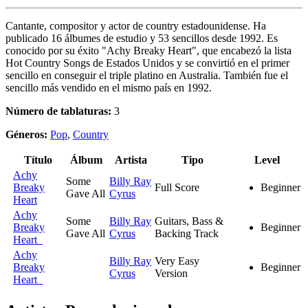
Cantante, compositor y actor de country estadounidense. Ha
publicado 16 álbumes de estudio y 53 sencillos desde 1992. Es
conocido por su éxito "Achy Breaky Heart", que encabezó la lista
Hot Country Songs de Estados Unidos y se convirtió en el primer
sencillo en conseguir el triple platino en Australia. También fue el
sencillo más vendido en el mismo país en 1992.
Número de tablaturas:
3
Géneros:
Pop
,
Country
Título
Álbum
Artista
Tipo
Level
Achy
Some
Billy Ray
Breaky
Full Score
Beginner
Gave All
Cyrus
Heart
Achy
Some
Billy Ray
Guitars, Bass &
Breaky
Beginner
Gave All
Cyrus
Backing Track
Heart
Achy
Billy Ray
Very Easy
Breaky
Beginner
Cyrus
Version
Heart