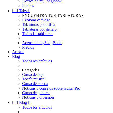
Acerca de mySongBook
Precios


Tabs

ENCUENTRA TUS TABLATURAS
Explorar catálogo
Tablaturas por artista
Tablaturas por género
Todas las tablaturas
Acerca de mySongBook
Precios
Artistas
Blog
Todos los artículos
Categorías
Curso de bajo
Teoría musical
Curso de batería
Noticias y consejos sobre Guitar Pro
Curso de guitarra
Noticias y diversión


Blog

Todos los artículos