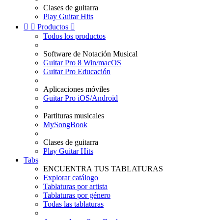
Clases de guitarra
Play Guitar Hits


Productos

Todos los productos
Software de Notación Musical
Guitar Pro 8 Win/macOS
Guitar Pro Educación
Aplicaciones móviles
Guitar Pro iOS/Android
Partituras musicales
MySongBook
Clases de guitarra
Play Guitar Hits
Tabs
ENCUENTRA TUS TABLATURAS
Explorar catálogo
Tablaturas por artista
Tablaturas por género
Todas las tablaturas