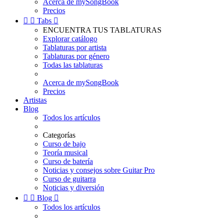
Acerca de mySongBook
Precios


Tabs

ENCUENTRA TUS TABLATURAS
Explorar catálogo
Tablaturas por artista
Tablaturas por género
Todas las tablaturas
Acerca de mySongBook
Precios
Artistas
Blog
Todos los artículos
Categorías
Curso de bajo
Teoría musical
Curso de batería
Noticias y consejos sobre Guitar Pro
Curso de guitarra
Noticias y diversión


Blog

Todos los artículos