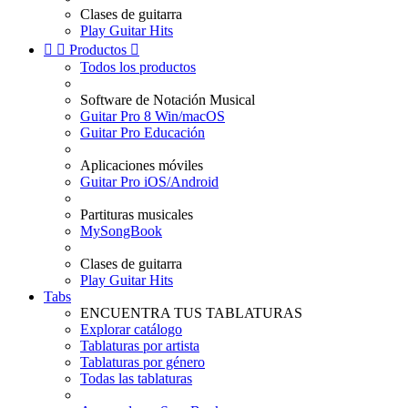
Clases de guitarra
Play Guitar Hits


Productos

Todos los productos
Software de Notación Musical
Guitar Pro 8 Win/macOS
Guitar Pro Educación
Aplicaciones móviles
Guitar Pro iOS/Android
Partituras musicales
MySongBook
Clases de guitarra
Play Guitar Hits
Tabs
ENCUENTRA TUS TABLATURAS
Explorar catálogo
Tablaturas por artista
Tablaturas por género
Todas las tablaturas