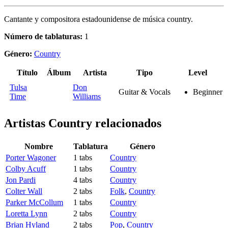
Cantante y compositora estadounidense de música country.
Número de tablaturas:
1
Género:
Country
Título
Álbum
Artista
Tipo
Level
Tulsa
Don
Guitar & Vocals
Beginner
Time
Williams
Artistas Country
relacionados
Nombre
Tablatura
Género
Porter Wagoner
1 tabs
Country
Colby Acuff
1 tabs
Country
Jon Pardi
4 tabs
Country
Colter Wall
2 tabs
Folk
,
Country
Parker McCollum
1 tabs
Country
Loretta Lynn
2 tabs
Country
Brian Hyland
2 tabs
Pop
,
Country