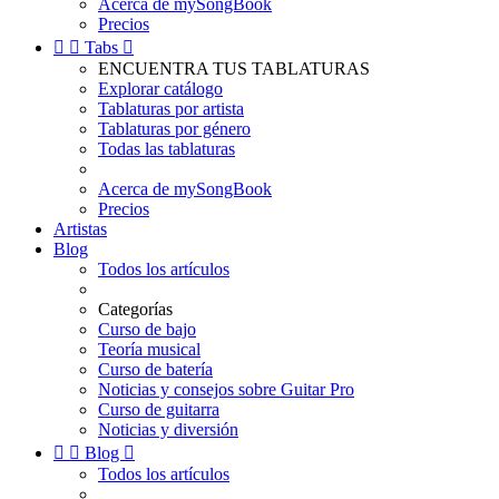
Acerca de mySongBook
Precios


Tabs

ENCUENTRA TUS TABLATURAS
Explorar catálogo
Tablaturas por artista
Tablaturas por género
Todas las tablaturas
Acerca de mySongBook
Precios
Artistas
Blog
Todos los artículos
Categorías
Curso de bajo
Teoría musical
Curso de batería
Noticias y consejos sobre Guitar Pro
Curso de guitarra
Noticias y diversión


Blog

Todos los artículos