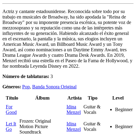
Actriz y cantante estadounidense. Reconocida sobre todo por su
trabajo en musicales de Broadway, ha sido apodada la "Reina de
Broadway" por su imponente presencia escénica, su potente voz de
mezzosoprano y su reputación como una de las intérpretes más
influyentes de su generación. Habiendo alcanzado el éxito general
en el escenario, la pantalla y la música, sus elogios incluyen un
American Music Award, un Billboard Music Award y un Tony
Award, así como nominaciones a un Daytime Emmy Award, tres
Drama League Awards y cuatro Drama Desk Awards. En 2019,
Menzel recibió una estrella en el Paseo de la Fama de Hollywood, y
fue nombrada Leyenda Disney en 2022.
Número de tablaturas:
3
Géneros:
Pop
,
Banda Sonora Original
Título
Álbum
Artista
Tipo
Level
For
Idina
Guitar &
Beginner
Good
Menzel
Vocals
Frozen: Original
Let It
Idina
Guitar &
Motion Picture
Beginner
Go
Menzel
Vocals
Soundtrack