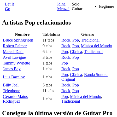
Let It
Idina
Solo
Beginner
Go
Menzel
Guitar
Artistas Pop
relacionados
Nombre
Tablatura
Género
Bruce Springsteen
11 tabs
Rock
,
Pop
,
Tradicional
Robert Palmer
9 tabs
Rock
,
Pop
,
Música del Mundo
Marcel Dadi
6 tabs
Pop
,
Clásica
,
Tradicional
Avril Lavigne
3 tabs
Rock
,
Pop
Tammy Wynette
1 tabs
Pop
James Bay
1 tabs
Rock
,
Pop
Pop
,
Clásica
,
Banda Sonora
Luis Bacalov
1 tabs
Original
Billy Joel
5 tabs
Rock
,
Pop
Telephone
11 tabs
Rock
,
Pop
Gerardo Matos
Pop
,
Música del Mundo
,
1 tabs
Rodriguez
Tradicional
Consigue la última versión de Guitar Pro