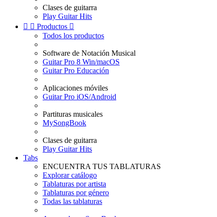
Clases de guitarra
Play Guitar Hits


Productos

Todos los productos
Software de Notación Musical
Guitar Pro 8 Win/macOS
Guitar Pro Educación
Aplicaciones móviles
Guitar Pro iOS/Android
Partituras musicales
MySongBook
Clases de guitarra
Play Guitar Hits
Tabs
ENCUENTRA TUS TABLATURAS
Explorar catálogo
Tablaturas por artista
Tablaturas por género
Todas las tablaturas