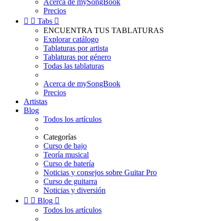
Acerca de mySongBook
Precios


Tabs

ENCUENTRA TUS TABLATURAS
Explorar catálogo
Tablaturas por artista
Tablaturas por género
Todas las tablaturas
Acerca de mySongBook
Precios
Artistas
Blog
Todos los artículos
Categorías
Curso de bajo
Teoría musical
Curso de batería
Noticias y consejos sobre Guitar Pro
Curso de guitarra
Noticias y diversión


Blog

Todos los artículos