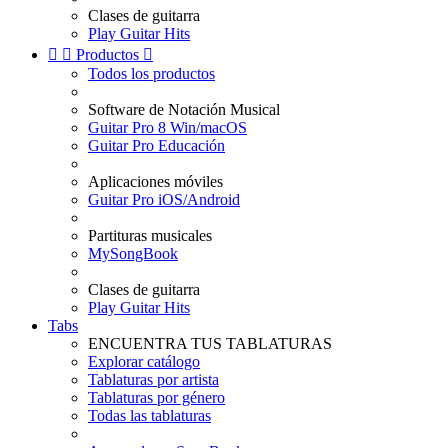
Clases de guitarra
Play Guitar Hits


Productos

Todos los productos
Software de Notación Musical
Guitar Pro 8 Win/macOS
Guitar Pro Educación
Aplicaciones móviles
Guitar Pro iOS/Android
Partituras musicales
MySongBook
Clases de guitarra
Play Guitar Hits
Tabs
ENCUENTRA TUS TABLATURAS
Explorar catálogo
Tablaturas por artista
Tablaturas por género
Todas las tablaturas