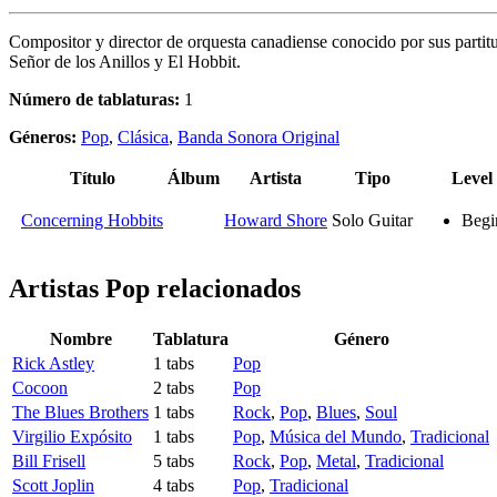
Compositor y director de orquesta canadiense conocido por sus partitur
Señor de los Anillos y El Hobbit.
Número de tablaturas:
1
Géneros:
Pop
,
Clásica
,
Banda Sonora Original
Título
Álbum
Artista
Tipo
Level
Concerning Hobbits
Howard Shore
Solo Guitar
Begi
Artistas Pop
relacionados
Nombre
Tablatura
Género
Rick Astley
1 tabs
Pop
Cocoon
2 tabs
Pop
The Blues Brothers
1 tabs
Rock
,
Pop
,
Blues
,
Soul
Virgilio Expósito
1 tabs
Pop
,
Música del Mundo
,
Tradicional
Bill Frisell
5 tabs
Rock
,
Pop
,
Metal
,
Tradicional
Scott Joplin
4 tabs
Pop
,
Tradicional