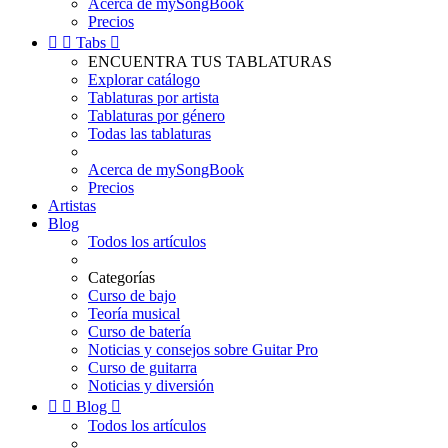
Acerca de mySongBook
Precios


Tabs

ENCUENTRA TUS TABLATURAS
Explorar catálogo
Tablaturas por artista
Tablaturas por género
Todas las tablaturas
Acerca de mySongBook
Precios
Artistas
Blog
Todos los artículos
Categorías
Curso de bajo
Teoría musical
Curso de batería
Noticias y consejos sobre Guitar Pro
Curso de guitarra
Noticias y diversión


Blog

Todos los artículos