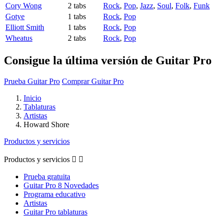
Cory Wong
2 tabs
Rock
,
Pop
,
Jazz
,
Soul
,
Folk
,
Funk
Gotye
1 tabs
Rock
,
Pop
Elliott Smith
1 tabs
Rock
,
Pop
Wheatus
2 tabs
Rock
,
Pop
Consigue la última versión de Guitar Pro
Prueba Guitar Pro
Comprar Guitar Pro
Inicio
Tablaturas
Artistas
Howard Shore
Productos y servicios
Productos y servicios


Prueba gratuita
Guitar Pro 8 Novedades
Programa educativo
Artistas
Guitar Pro tablaturas