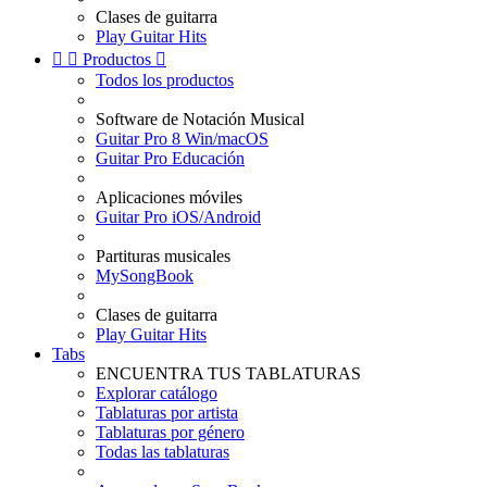
Clases de guitarra
Play Guitar Hits


Productos

Todos los productos
Software de Notación Musical
Guitar Pro 8 Win/macOS
Guitar Pro Educación
Aplicaciones móviles
Guitar Pro iOS/Android
Partituras musicales
MySongBook
Clases de guitarra
Play Guitar Hits
Tabs
ENCUENTRA TUS TABLATURAS
Explorar catálogo
Tablaturas por artista
Tablaturas por género
Todas las tablaturas