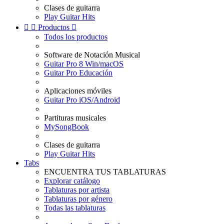
Clases de guitarra
Play Guitar Hits


Productos

Todos los productos
Software de Notación Musical
Guitar Pro 8 Win/macOS
Guitar Pro Educación
Aplicaciones móviles
Guitar Pro iOS/Android
Partituras musicales
MySongBook
Clases de guitarra
Play Guitar Hits
Tabs
ENCUENTRA TUS TABLATURAS
Explorar catálogo
Tablaturas por artista
Tablaturas por género
Todas las tablaturas