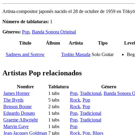
Artista-compositor japonés nacido el 28 de octubre de 1959 en Tōky
Número de tablaturas:
1
Géneros:
Pop
,
Banda Sonora Original
Título
Álbum
Artista
Tipo
Leve
Sadness and Sorrow
Toshio Masuda
Solo Guitar
Beg
Artistas Pop
relacionados
Nombre
Tablatura
Género
James Horner
1 tabs
Pop
,
Tradicional
,
Banda Sonora O
The Byrds
5 tabs
Rock
,
Pop
Benson Boone
2 tabs
Rock
,
Pop
Edgardo Donato
1 tabs
Pop
,
Tradicional
Graeme Allwright
1 tabs
Pop
,
Tradicional
Marvin Gaye
1 tabs
Pop
Jean-Jacques Goldman
7 tabs
Rock
,
Pop
,
Blues