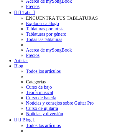
Acerca de mySongBook
Precios


Tabs

ENCUENTRA TUS TABLATURAS
Explorar catálogo
Tablaturas por artista
Tablaturas por género
Todas las tablaturas
Acerca de mySongBook
Precios
Artistas
Blog
Todos los artículos
Categorías
Curso de bajo
Teoría musical
Curso de batería
Noticias y consejos sobre Guitar Pro
Curso de guitarra
Noticias y diversión


Blog

Todos los artículos