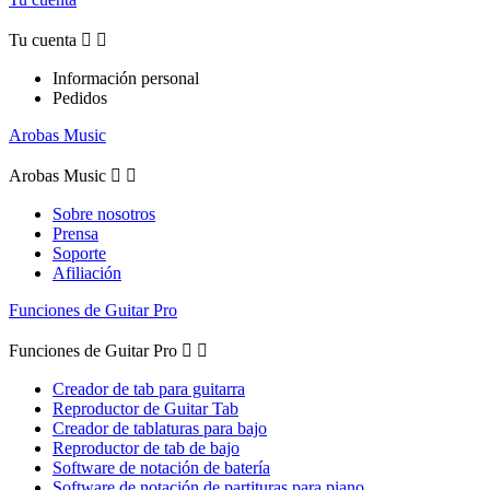
Tu cuenta


Información personal
Pedidos
Arobas Music
Arobas Music


Sobre nosotros
Prensa
Soporte
Afiliación
Funciones de Guitar Pro
Funciones de Guitar Pro


Creador de tab para guitarra
Reproductor de Guitar Tab
Creador de tablaturas para bajo
Reproductor de tab de bajo
Software de notación de batería
Software de notación de partituras para piano