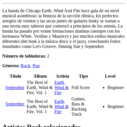
La banda de Chicago Earth, Wind And Fire hace gala de un nivel
musical asombroso: la firmeza de la sección rítmica, los perfectos
arreglos de vientos y las secas partes de guitarra funky se suman a
una receta muy sabrosa que comenzó a principios de los setenta. La
banda ha pasado por veinte formaciones distintas (siempre con los
hermanos White, Verdine y Maurice) y por muchos estilos musicales
diferentes (del funk a la música disco y el jazz), cosechando éxitos
mundiales como Let's Groove, Shining Star y September.
Número de tablaturas:
2
Géneros:
Rock
,
Pop
Título
Álbum
Artista
Tipo
Level
The Best of
Earth,
September
Earth, Wind &
Wind &
Full Score
Beginner
Fire, Vol. 1
Fire
Guitars,
The Best of
Earth,
September
Bass &
Earth, Wind &
Wind &
Beginner
Backing
Fire, Vol. 1
Fire
Track