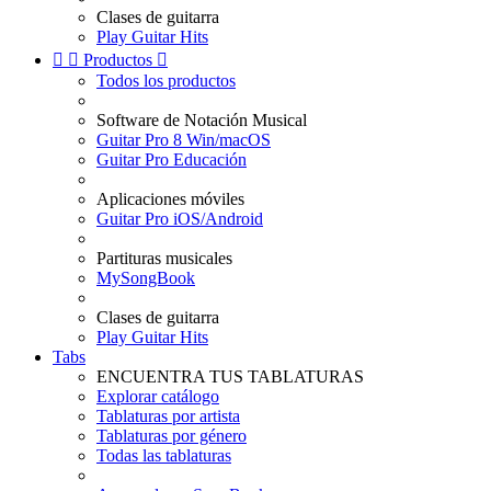
Clases de guitarra
Play Guitar Hits


Productos

Todos los productos
Software de Notación Musical
Guitar Pro 8 Win/macOS
Guitar Pro Educación
Aplicaciones móviles
Guitar Pro iOS/Android
Partituras musicales
MySongBook
Clases de guitarra
Play Guitar Hits
Tabs
ENCUENTRA TUS TABLATURAS
Explorar catálogo
Tablaturas por artista
Tablaturas por género
Todas las tablaturas