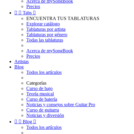
Acerca de mySongBook
Precios


Tabs

ENCUENTRA TUS TABLATURAS
Explorar catálogo
Tablaturas por artista
Tablaturas por género
Todas las tablaturas
Acerca de mySongBook
Precios
Artistas
Blog
Todos los artículos
Categorías
Curso de bajo
Teoría musical
Curso de batería
Noticias y consejos sobre Guitar Pro
Curso de guitarra
Noticias y diversión


Blog

Todos los artículos