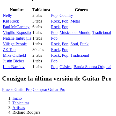
Nombre
Tablatura
Género
Nelly
2 tabs
Pop
,
Country
Kid Rock
3 tabs
Rock
,
Pop
,
Metal
Paul McCartney
6 tabs
Rock
,
Pop
Virgilio Expósito
1 tabs
Pop
,
Música del Mundo
,
Tradicional
Natalie Imbruglia
1 tabs
Pop
Village People
1 tabs
Rock
,
Pop
,
Soul
,
Funk
ZZ Top
30 tabs
Rock
,
Pop
Mike Oldfield
2 tabs
Rock
,
Pop
,
Tradicional
Justin Bieber
1 tabs
Pop
Luis Bacalov
1 tabs
Pop
,
Clásica
,
Banda Sonora Original
Consigue la última versión de Guitar Pro
Prueba Guitar Pro
Comprar Guitar Pro
Inicio
Tablaturas
Artistas
Richard Rodgers