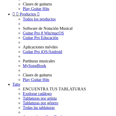
Clases de guitarra
Play Guitar Hits


Productos

Todos los productos
Software de Notación Musical
Guitar Pro 8 Win/macOS
Guitar Pro Educación
Aplicaciones móviles
Guitar Pro iOS/Android
Partituras musicales
MySongBook
Clases de guitarra
Play Guitar Hits
Tabs
ENCUENTRA TUS TABLATURAS
Explorar catálogo
Tablaturas por artista
Tablaturas por género
Todas las tablaturas