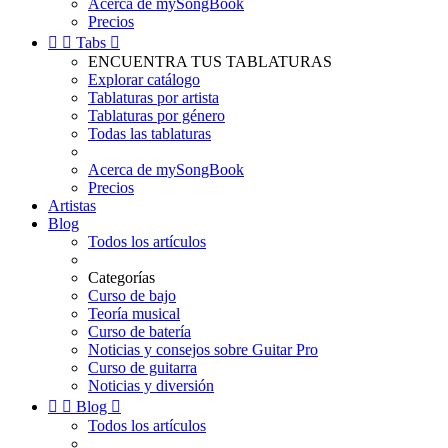
Acerca de mySongBook
Precios


Tabs

ENCUENTRA TUS TABLATURAS
Explorar catálogo
Tablaturas por artista
Tablaturas por género
Todas las tablaturas
Acerca de mySongBook
Precios
Artistas
Blog
Todos los artículos
Categorías
Curso de bajo
Teoría musical
Curso de batería
Noticias y consejos sobre Guitar Pro
Curso de guitarra
Noticias y diversión


Blog

Todos los artículos