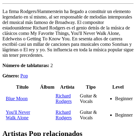
La firma Rodgers/Hammerstein ha llegado a constituir un elemento
legendario en sí mismo, al ser responsable de melodías intemporales
del musical más famoso de Broadway. El compositor
estadounidense Richard Rodgers es el genio detrás de la música de
clásicos como My Favorite Things, You'll Never Walk Alone,
Edelweiss o Getting To Know You. En sesenta años de carrera
escribió casi un millar de canciones para musicales como Sonrisas y
lágrimas o El rey y yo. Su influencia en toda la música popular sigue
sin tener precedentes.
Número de tablaturas:
2
Género:
Pop
Título
Álbum
Artista
Tipo
Level
Richard
Guitar &
Blue Moon
Beginner
Rodgers
Vocals
You'll Never
Richard
Guitar &
Beginner
Walk Alone
Rodgers
Vocals
Artistas Pop
relacionados