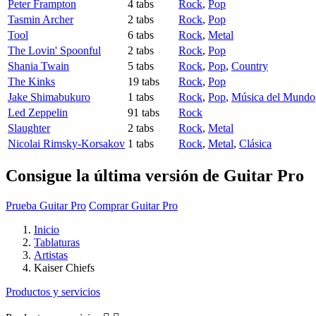
Peter Frampton
4 tabs
Rock
,
Pop
Tasmin Archer
2 tabs
Rock
,
Pop
Tool
6 tabs
Rock
,
Metal
The Lovin' Spoonful
2 tabs
Rock
,
Pop
Shania Twain
5 tabs
Rock
,
Pop
,
Country
The Kinks
19 tabs
Rock
,
Pop
Jake Shimabukuro
1 tabs
Rock
,
Pop
,
Música del Mundo
Led Zeppelin
91 tabs
Rock
Slaughter
2 tabs
Rock
,
Metal
Nicolai Rimsky-Korsakov
1 tabs
Rock
,
Metal
,
Clásica
Consigue la última versión de Guitar Pro
Prueba Guitar Pro
Comprar Guitar Pro
Inicio
Tablaturas
Artistas
Kaiser Chiefs
Productos y servicios