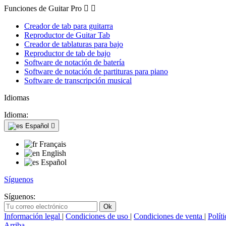
Funciones de Guitar Pro


Creador de tab para guitarra
Reproductor de Guitar Tab
Creador de tablaturas para bajo
Reproductor de tab de bajo
Software de notación de batería
Software de notación de partituras para piano
Software de transcripción musical
Idiomas
Idioma:
Español

Français
English
Español
Síguenos
Síguenos:
Información legal
|
Condiciones de uso
|
Condiciones de venta
|
Polít
Arriba