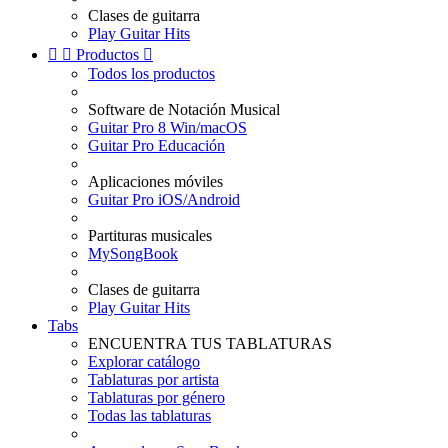
Clases de guitarra
Play Guitar Hits


Productos

Todos los productos
Software de Notación Musical
Guitar Pro 8 Win/macOS
Guitar Pro Educación
Aplicaciones móviles
Guitar Pro iOS/Android
Partituras musicales
MySongBook
Clases de guitarra
Play Guitar Hits
Tabs
ENCUENTRA TUS TABLATURAS
Explorar catálogo
Tablaturas por artista
Tablaturas por género
Todas las tablaturas