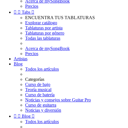
Acerca de mySongBook
Precios


Tabs

ENCUENTRA TUS TABLATURAS
Explorar catálogo
Tablaturas por artista
Tablaturas por género
Todas las tablaturas
Acerca de mySongBook
Precios
Artistas
Blog
Todos los artículos
Categorías
Curso de bajo
Teoría musical
Curso de batería
Noticias y consejos sobre Guitar Pro
Curso de guitarra
Noticias y diversión


Blog

Todos los artículos