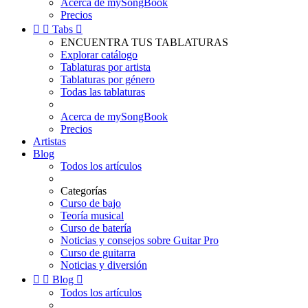
Acerca de mySongBook
Precios


Tabs

ENCUENTRA TUS TABLATURAS
Explorar catálogo
Tablaturas por artista
Tablaturas por género
Todas las tablaturas
Acerca de mySongBook
Precios
Artistas
Blog
Todos los artículos
Categorías
Curso de bajo
Teoría musical
Curso de batería
Noticias y consejos sobre Guitar Pro
Curso de guitarra
Noticias y diversión


Blog

Todos los artículos