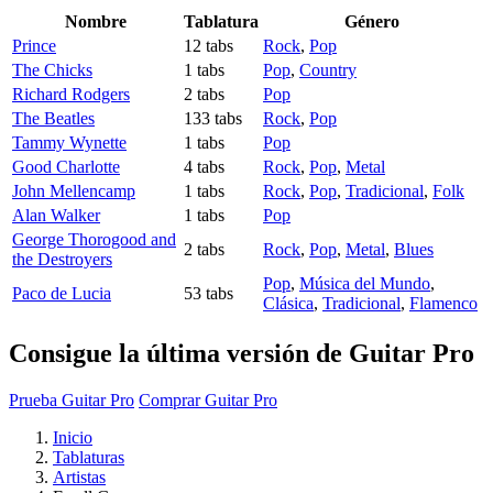
Nombre
Tablatura
Género
Prince
12 tabs
Rock
,
Pop
The Chicks
1 tabs
Pop
,
Country
Richard Rodgers
2 tabs
Pop
The Beatles
133 tabs
Rock
,
Pop
Tammy Wynette
1 tabs
Pop
Good Charlotte
4 tabs
Rock
,
Pop
,
Metal
John Mellencamp
1 tabs
Rock
,
Pop
,
Tradicional
,
Folk
Alan Walker
1 tabs
Pop
George Thorogood and
2 tabs
Rock
,
Pop
,
Metal
,
Blues
the Destroyers
Pop
,
Música del Mundo
,
Paco de Lucia
53 tabs
Clásica
,
Tradicional
,
Flamenco
Consigue la última versión de Guitar Pro
Prueba Guitar Pro
Comprar Guitar Pro
Inicio
Tablaturas
Artistas