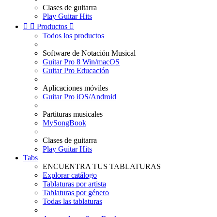
Clases de guitarra
Play Guitar Hits


Productos

Todos los productos
Software de Notación Musical
Guitar Pro 8 Win/macOS
Guitar Pro Educación
Aplicaciones móviles
Guitar Pro iOS/Android
Partituras musicales
MySongBook
Clases de guitarra
Play Guitar Hits
Tabs
ENCUENTRA TUS TABLATURAS
Explorar catálogo
Tablaturas por artista
Tablaturas por género
Todas las tablaturas