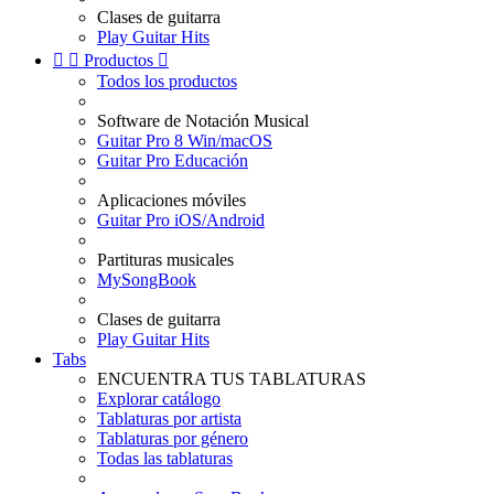
Clases de guitarra
Play Guitar Hits


Productos

Todos los productos
Software de Notación Musical
Guitar Pro 8 Win/macOS
Guitar Pro Educación
Aplicaciones móviles
Guitar Pro iOS/Android
Partituras musicales
MySongBook
Clases de guitarra
Play Guitar Hits
Tabs
ENCUENTRA TUS TABLATURAS
Explorar catálogo
Tablaturas por artista
Tablaturas por género
Todas las tablaturas