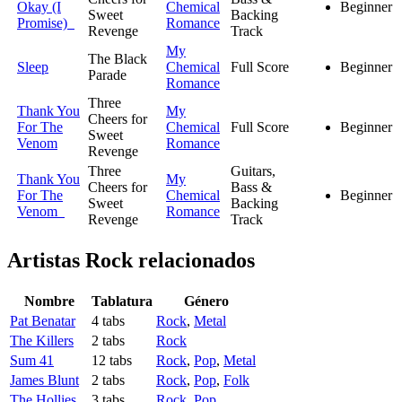
Okay (I
Chemical
Beginner
Sweet
Backing
Promise)
Romance
Revenge
Track
My
The Black
Sleep
Chemical
Full Score
Beginner
Parade
Romance
Three
Thank You
My
Cheers for
For The
Chemical
Full Score
Beginner
Sweet
Venom
Romance
Revenge
Three
Guitars,
Thank You
My
Cheers for
Bass &
For The
Chemical
Beginner
Sweet
Backing
Venom
Romance
Revenge
Track
Artistas Rock
relacionados
Nombre
Tablatura
Género
Pat Benatar
4 tabs
Rock
,
Metal
The Killers
2 tabs
Rock
Sum 41
12 tabs
Rock
,
Pop
,
Metal
James Blunt
2 tabs
Rock
,
Pop
,
Folk
The Hollies
3 tabs
Rock
,
Pop