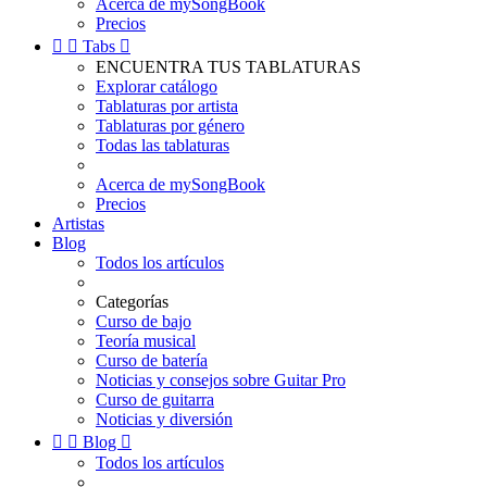
Acerca de mySongBook
Precios


Tabs

ENCUENTRA TUS TABLATURAS
Explorar catálogo
Tablaturas por artista
Tablaturas por género
Todas las tablaturas
Acerca de mySongBook
Precios
Artistas
Blog
Todos los artículos
Categorías
Curso de bajo
Teoría musical
Curso de batería
Noticias y consejos sobre Guitar Pro
Curso de guitarra
Noticias y diversión


Blog

Todos los artículos