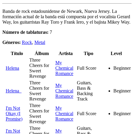
Banda de rock estadounidense de Newark, Nueva Jersey. La
formación actual de la banda está compuesta por el vocalista Gerard
Way, los guitarristas Ray Toro y Frank Iero, y el bajista Mikey Way.
Número de tablaturas:
7
Géneros:
Rock
,
Metal
Título
Álbum
Artista
Tipo
Level
Three
My
Cheers for
Helena
Chemical
Full Score
Beginner
Sweet
Romance
Revenge
Three
Guitars,
My
Cheers for
Bass &
Helena
Chemical
Beginner
Sweet
Backing
Romance
Revenge
Track
Three
I'm Not
My
Cheers for
Okay (I
Chemical
Full Score
Beginner
Sweet
Promise)
Romance
Revenge
Three
Guitars,
I'm Not
My
Cheers for
Bass &