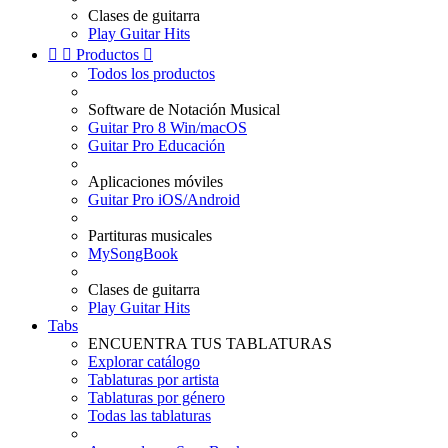
Clases de guitarra
Play Guitar Hits


Productos

Todos los productos
Software de Notación Musical
Guitar Pro 8 Win/macOS
Guitar Pro Educación
Aplicaciones móviles
Guitar Pro iOS/Android
Partituras musicales
MySongBook
Clases de guitarra
Play Guitar Hits
Tabs
ENCUENTRA TUS TABLATURAS
Explorar catálogo
Tablaturas por artista
Tablaturas por género
Todas las tablaturas