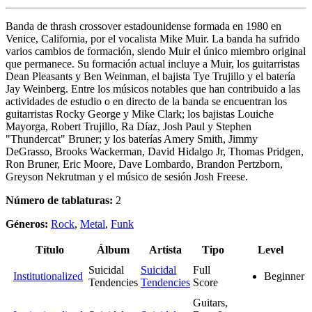
Banda de thrash crossover estadounidense formada en 1980 en
Venice, California, por el vocalista Mike Muir. La banda ha sufrido
varios cambios de formación, siendo Muir el único miembro original
que permanece. Su formación actual incluye a Muir, los guitarristas
Dean Pleasants y Ben Weinman, el bajista Tye Trujillo y el batería
Jay Weinberg. Entre los músicos notables que han contribuido a las
actividades de estudio o en directo de la banda se encuentran los
guitarristas Rocky George y Mike Clark; los bajistas Louiche
Mayorga, Robert Trujillo, Ra Díaz, Josh Paul y Stephen
"Thundercat" Bruner; y los baterías Amery Smith, Jimmy
DeGrasso, Brooks Wackerman, David Hidalgo Jr, Thomas Pridgen,
Ron Bruner, Eric Moore, Dave Lombardo, Brandon Pertzborn,
Greyson Nekrutman y el músico de sesión Josh Freese.
Número de tablaturas:
2
Géneros:
Rock
,
Metal
,
Funk
Título
Álbum
Artista
Tipo
Level
Suicidal
Suicidal
Full
Institutionalized
Beginner
Tendencies
Tendencies
Score
Guitars,