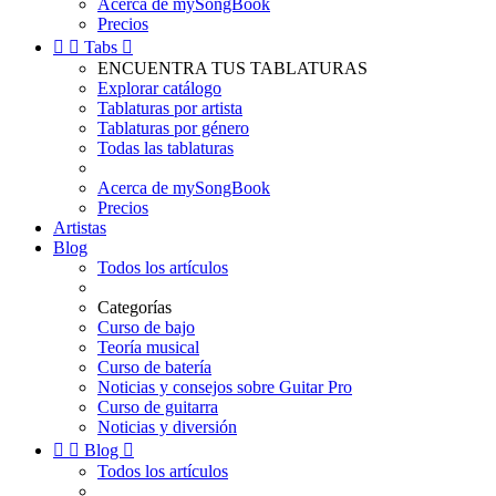
Acerca de mySongBook
Precios


Tabs

ENCUENTRA TUS TABLATURAS
Explorar catálogo
Tablaturas por artista
Tablaturas por género
Todas las tablaturas
Acerca de mySongBook
Precios
Artistas
Blog
Todos los artículos
Categorías
Curso de bajo
Teoría musical
Curso de batería
Noticias y consejos sobre Guitar Pro
Curso de guitarra
Noticias y diversión


Blog

Todos los artículos