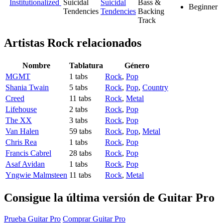
Institutionalized
Suicidal
Suicidal
Bass &
Beginner
Tendencies
Tendencies
Backing
Track
Artistas Rock
relacionados
Nombre
Tablatura
Género
MGMT
1 tabs
Rock
,
Pop
Shania Twain
5 tabs
Rock
,
Pop
,
Country
Creed
11 tabs
Rock
,
Metal
Lifehouse
2 tabs
Rock
,
Pop
The XX
3 tabs
Rock
,
Pop
Van Halen
59 tabs
Rock
,
Pop
,
Metal
Chris Rea
1 tabs
Rock
,
Pop
Francis Cabrel
28 tabs
Rock
,
Pop
Asaf Avidan
1 tabs
Rock
,
Pop
Yngwie Malmsteen
11 tabs
Rock
,
Metal
Consigue la última versión de Guitar Pro
Prueba Guitar Pro
Comprar Guitar Pro