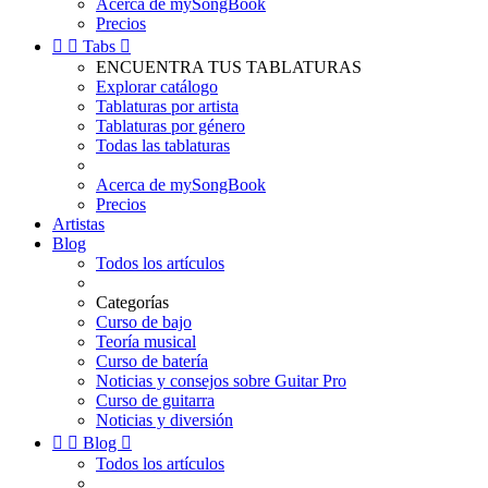
Acerca de mySongBook
Precios


Tabs

ENCUENTRA TUS TABLATURAS
Explorar catálogo
Tablaturas por artista
Tablaturas por género
Todas las tablaturas
Acerca de mySongBook
Precios
Artistas
Blog
Todos los artículos
Categorías
Curso de bajo
Teoría musical
Curso de batería
Noticias y consejos sobre Guitar Pro
Curso de guitarra
Noticias y diversión


Blog

Todos los artículos