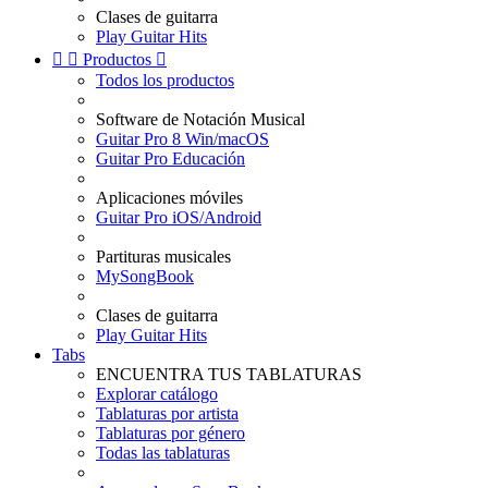
Clases de guitarra
Play Guitar Hits


Productos

Todos los productos
Software de Notación Musical
Guitar Pro 8 Win/macOS
Guitar Pro Educación
Aplicaciones móviles
Guitar Pro iOS/Android
Partituras musicales
MySongBook
Clases de guitarra
Play Guitar Hits
Tabs
ENCUENTRA TUS TABLATURAS
Explorar catálogo
Tablaturas por artista
Tablaturas por género
Todas las tablaturas