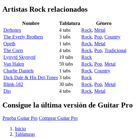
Artistas Rock
relacionados
Nombre
Tablatura
Género
Deftones
4 tabs
Rock
,
Metal
The Everly Brothers
3 tabs
Rock
,
Pop
,
Country
Opeth
1 tabs
Rock
,
Metal
The Corrs
4 tabs
Rock
,
Pop
,
Tradicional
Lynyrd Skynyrd
19 tabs
Rock
Van Halen
59 tabs
Rock
,
Pop
,
Metal
Charlie Daniels
1 tabs
Rock
,
Country
Dick Dale & His Del-Tones
3 tabs
Rock
Blink-182
30 tabs
Rock
,
Pop
,
Metal
Dio
4 tabs
Rock
,
Metal
Consigue la última versión de Guitar Pro
Prueba Guitar Pro
Comprar Guitar Pro
Inicio
Tablaturas