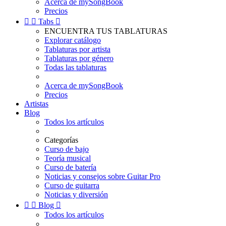
Acerca de mySongBook
Precios


Tabs

ENCUENTRA TUS TABLATURAS
Explorar catálogo
Tablaturas por artista
Tablaturas por género
Todas las tablaturas
Acerca de mySongBook
Precios
Artistas
Blog
Todos los artículos
Categorías
Curso de bajo
Teoría musical
Curso de batería
Noticias y consejos sobre Guitar Pro
Curso de guitarra
Noticias y diversión


Blog

Todos los artículos