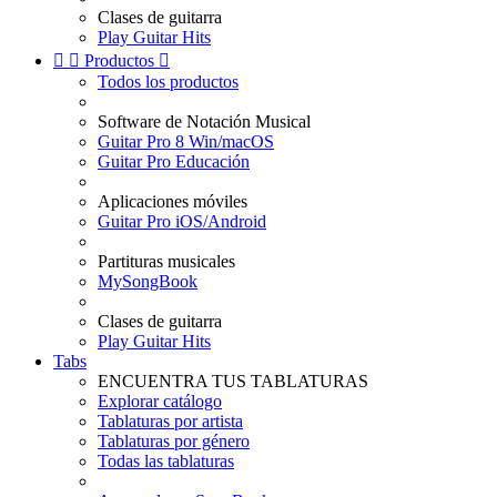
Clases de guitarra
Play Guitar Hits


Productos

Todos los productos
Software de Notación Musical
Guitar Pro 8 Win/macOS
Guitar Pro Educación
Aplicaciones móviles
Guitar Pro iOS/Android
Partituras musicales
MySongBook
Clases de guitarra
Play Guitar Hits
Tabs
ENCUENTRA TUS TABLATURAS
Explorar catálogo
Tablaturas por artista
Tablaturas por género
Todas las tablaturas