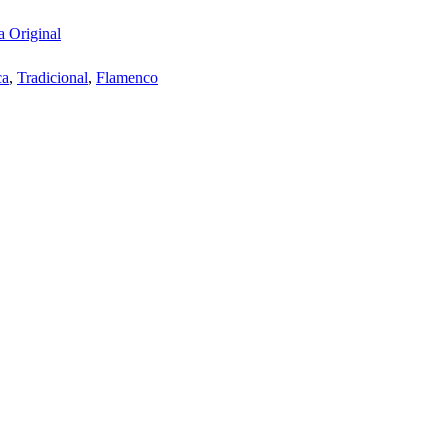
 Original
ca
,
Tradicional
,
Flamenco