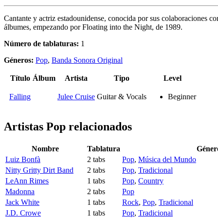
Cantante y actriz estadounidense, conocida por sus colaboraciones con
álbumes, empezando por Floating into the Night, de 1989.
Número de tablaturas:
1
Géneros:
Pop
,
Banda Sonora Original
Título
Álbum
Artista
Tipo
Level
Falling
Julee Cruise
Guitar & Vocals
Beginner
Artistas Pop
relacionados
Nombre
Tablatura
Géner
Luiz Bonfà
2 tabs
Pop
,
Música del Mundo
Nitty Gritty Dirt Band
2 tabs
Pop
,
Tradicional
LeAnn Rimes
1 tabs
Pop
,
Country
Madonna
2 tabs
Pop
Jack White
1 tabs
Rock
,
Pop
,
Tradicional
J.D. Crowe
1 tabs
Pop
,
Tradicional