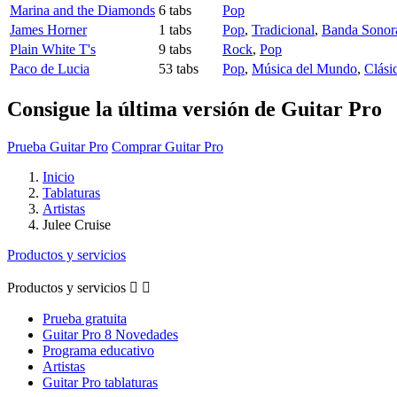
Marina and the Diamonds
6 tabs
Pop
James Horner
1 tabs
Pop
,
Tradicional
,
Banda Sonora
Plain White T's
9 tabs
Rock
,
Pop
Paco de Lucia
53 tabs
Pop
,
Música del Mundo
,
Clási
Consigue la última versión de Guitar Pro
Prueba Guitar Pro
Comprar Guitar Pro
Inicio
Tablaturas
Artistas
Julee Cruise
Productos y servicios
Productos y servicios


Prueba gratuita
Guitar Pro 8 Novedades
Programa educativo
Artistas
Guitar Pro tablaturas