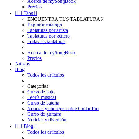
Acerca de mySongBook
Precios


Tabs

ENCUENTRA TUS TABLATURAS
Explorar catálogo
Tablaturas por artista
Tablaturas por género
Todas las tablaturas
Acerca de mySongBook
Precios
Artistas
Blog
Todos los artículos
Categorías
Curso de bajo
Teoría musical
Curso de batería
Noticias y consejos sobre Guitar Pro
Curso de guitarra
Noticias y diversión


Blog

Todos los artículos