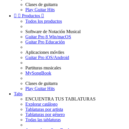
Clases de guitarra
Play Guitar Hits


Productos

Todos los productos
Software de Notación Musical
Guitar Pro 8 Win/macOS
Guitar Pro Educación
Aplicaciones móviles
Guitar Pro iOS/Android
Partituras musicales
MySongBook
Clases de guitarra
Play Guitar Hits
Tabs
ENCUENTRA TUS TABLATURAS
Explorar catálogo
Tablaturas por artista
Tablaturas por género
Todas las tablaturas