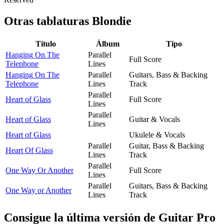
Otras tablaturas
Blondie
Título
Álbum
Tipo
Hanging On The
Parallel
Full Score
Telephone
Lines
Hanging On The
Parallel
Guitars, Bass & Backing
Telephone
Lines
Track
Parallel
Heart of Glass
Full Score
Lines
Parallel
Heart of Glass
Guitar & Vocals
Lines
Heart of Glass
Ukulele & Vocals
Parallel
Guitar, Bass & Backing
Heart Of Glass
Lines
Track
Parallel
One Way Or Another
Full Score
Lines
Parallel
Guitars, Bass & Backing
One Way or Another
Lines
Track
Consigue la última versión de Guitar Pro