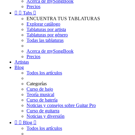
Acerca de mySongBook
Precios


Tabs

ENCUENTRA TUS TABLATURAS
Explorar catálogo
Tablaturas por artista
Tablaturas por género
Todas las tablaturas
Acerca de mySongBook
Precios
Artistas
Blog
Todos los artículos
Categorías
Curso de bajo
Teoría musical
Curso de batería
Noticias y consejos sobre Guitar Pro
Curso de guitarra
Noticias y diversión


Blog

Todos los artículos