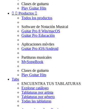
Clases de guitarra
Play Guitar Hits


Productos

Todos los productos
Software de Notación Musical
Guitar Pro 8 Win/macOS
Guitar Pro Educación
Aplicaciones móviles
Guitar Pro iOS/Android
Partituras musicales
MySongBook
Clases de guitarra
Play Guitar Hits
Tabs
ENCUENTRA TUS TABLATURAS
Explorar catálogo
Tablaturas por artista
Tablaturas por género
Todas las tablaturas