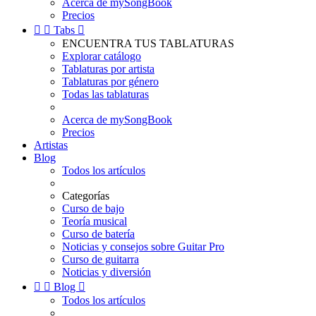
Acerca de mySongBook
Precios


Tabs

ENCUENTRA TUS TABLATURAS
Explorar catálogo
Tablaturas por artista
Tablaturas por género
Todas las tablaturas
Acerca de mySongBook
Precios
Artistas
Blog
Todos los artículos
Categorías
Curso de bajo
Teoría musical
Curso de batería
Noticias y consejos sobre Guitar Pro
Curso de guitarra
Noticias y diversión


Blog

Todos los artículos