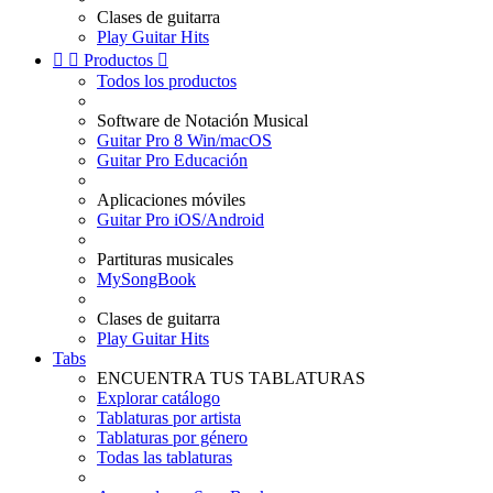
Clases de guitarra
Play Guitar Hits


Productos

Todos los productos
Software de Notación Musical
Guitar Pro 8 Win/macOS
Guitar Pro Educación
Aplicaciones móviles
Guitar Pro iOS/Android
Partituras musicales
MySongBook
Clases de guitarra
Play Guitar Hits
Tabs
ENCUENTRA TUS TABLATURAS
Explorar catálogo
Tablaturas por artista
Tablaturas por género
Todas las tablaturas