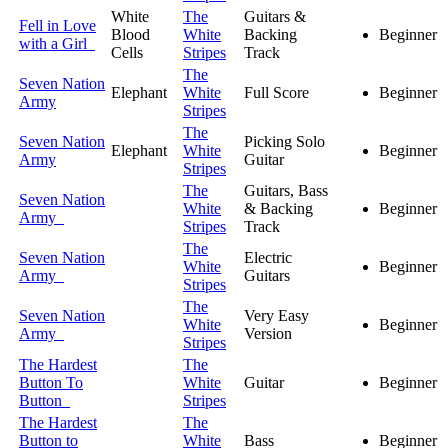
White
The
Guitars &
Fell in Love
Blood
White
Backing
Beginner
with a Girl
Cells
Stripes
Track
The
Seven Nation
Elephant
White
Full Score
Beginner
Army
Stripes
The
Seven Nation
Picking Solo
Elephant
White
Beginner
Army
Guitar
Stripes
The
Guitars, Bass
Seven Nation
White
& Backing
Beginner
Army
Stripes
Track
The
Seven Nation
Electric
White
Beginner
Army
Guitars
Stripes
The
Seven Nation
Very Easy
White
Beginner
Army
Version
Stripes
The Hardest
The
Button To
White
Guitar
Beginner
Button
Stripes
The Hardest
The
Button to
White
Bass
Beginner