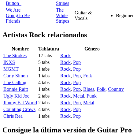
Button
Stripes
We Are
The
Guitar &
Going to Be
White
Beginner
Vocals
Friends
Stripes
Artistas Rock
relacionados
Nombre
Tablatura
Género
The Strokes
17 tabs
Rock
INXS
5 tabs
Rock
,
Pop
MGMT
1 tabs
Rock
,
Pop
Carly Simon
1 tabs
Rock
,
Pop
,
Folk
The Calling
4 tabs
Rock
,
Pop
Bonnie Raitt
1 tabs
Rock
,
Pop
,
Blues
,
Folk
,
Country
Ugly Kid Joe
2 tabs
Rock
,
Metal
,
Funk
Jimmy Eat World
2 tabs
Rock
,
Pop
,
Metal
Counting Crows
4 tabs
Rock
,
Pop
Chris Rea
1 tabs
Rock
,
Pop
Consigue la última versión de Guitar Pro