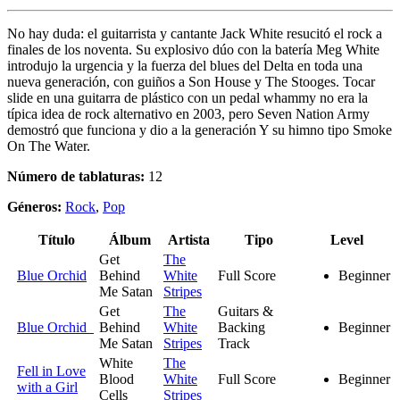
No hay duda: el guitarrista y cantante Jack White resucitó el rock a
finales de los noventa. Su explosivo dúo con la batería Meg White
introdujo la urgencia y la fuerza del blues del Delta en toda una
nueva generación, con guiños a Son House y The Stooges. Tocar
slide en una guitarra de plástico con un pedal whammy no era la
típica idea de rock alternativo en 2003, pero Seven Nation Army
demostró que funciona y dio a la generación Y su himno tipo Smoke
On The Water.
Número de tablaturas:
12
Géneros:
Rock
,
Pop
Título
Álbum
Artista
Tipo
Level
Get
The
Blue Orchid
Behind
White
Full Score
Beginner
Me Satan
Stripes
Get
The
Guitars &
Blue Orchid
Behind
White
Backing
Beginner
Me Satan
Stripes
Track
White
The
Fell in Love
Blood
White
Full Score
Beginner
with a Girl
Cells
Stripes