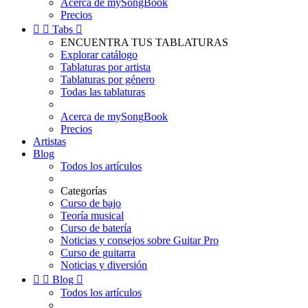
Acerca de mySongBook
Precios


Tabs

ENCUENTRA TUS TABLATURAS
Explorar catálogo
Tablaturas por artista
Tablaturas por género
Todas las tablaturas
Acerca de mySongBook
Precios
Artistas
Blog
Todos los artículos
Categorías
Curso de bajo
Teoría musical
Curso de batería
Noticias y consejos sobre Guitar Pro
Curso de guitarra
Noticias y diversión


Blog

Todos los artículos