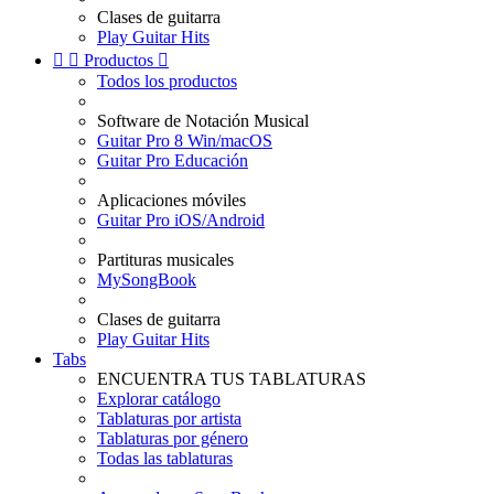
Clases de guitarra
Play Guitar Hits


Productos

Todos los productos
Software de Notación Musical
Guitar Pro 8 Win/macOS
Guitar Pro Educación
Aplicaciones móviles
Guitar Pro iOS/Android
Partituras musicales
MySongBook
Clases de guitarra
Play Guitar Hits
Tabs
ENCUENTRA TUS TABLATURAS
Explorar catálogo
Tablaturas por artista
Tablaturas por género
Todas las tablaturas