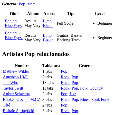
Géneros:
Pop
,
Metal
Título
Álbum
Artista
Tipo
Level
Behind
Results
Limp
Full Score
Beginner
Blue Eyes
May Vary
Bizkit
Behind
Results
Limp
Guitars, Bass &
Blue Eyes
Beginner
May Vary
Bizkit
Backing Track
Artistas Pop
relacionados
Nombre
Tablatura
Género
Matthew Wilder
1 tabs
Pop
American Hi-Fi
2 tabs
Rock
,
Pop
The Who
13 tabs
Rock
,
Pop
Taylor Swift
11 tabs
Rock
,
Pop
,
Folk
,
Country
Arthur Schwartz
2 tabs
Pop
,
Jazz
Booker T. & the M.G.'s
3 tabs
Rock
,
Pop
,
Blues
,
Soul
,
Funk
Tété
2 tabs
Pop
Buffalo Springfield
3 tabs
Rock
,
Pop