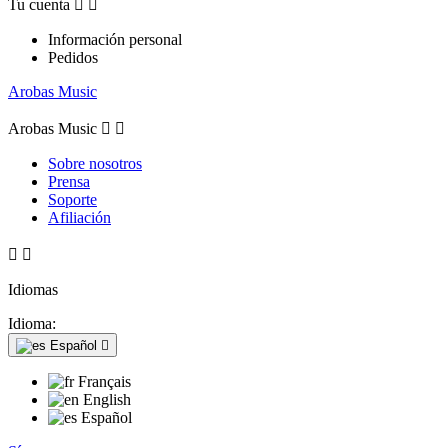
Tu cuenta


Información personal
Pedidos
Arobas Music
Arobas Music


Sobre nosotros
Prensa
Soporte
Afiliación


Idiomas
Idioma:
Español

Français
English
Español