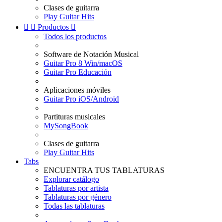
Clases de guitarra
Play Guitar Hits


Productos

Todos los productos
Software de Notación Musical
Guitar Pro 8 Win/macOS
Guitar Pro Educación
Aplicaciones móviles
Guitar Pro iOS/Android
Partituras musicales
MySongBook
Clases de guitarra
Play Guitar Hits
Tabs
ENCUENTRA TUS TABLATURAS
Explorar catálogo
Tablaturas por artista
Tablaturas por género
Todas las tablaturas