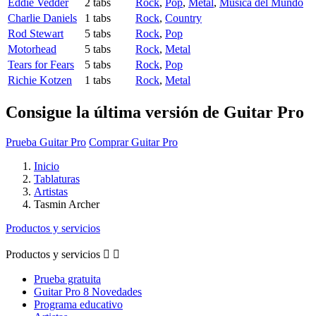
Eddie Vedder
2 tabs
Rock
,
Pop
,
Metal
,
Música del Mundo
Charlie Daniels
1 tabs
Rock
,
Country
Rod Stewart
5 tabs
Rock
,
Pop
Motorhead
5 tabs
Rock
,
Metal
Tears for Fears
5 tabs
Rock
,
Pop
Richie Kotzen
1 tabs
Rock
,
Metal
Consigue la última versión de Guitar Pro
Prueba Guitar Pro
Comprar Guitar Pro
Inicio
Tablaturas
Artistas
Tasmin Archer
Productos y servicios
Productos y servicios


Prueba gratuita
Guitar Pro 8 Novedades
Programa educativo