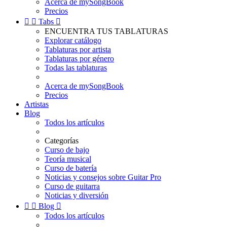
Acerca de mySongBook
Precios


Tabs

ENCUENTRA TUS TABLATURAS
Explorar catálogo
Tablaturas por artista
Tablaturas por género
Todas las tablaturas
Acerca de mySongBook
Precios
Artistas
Blog
Todos los artículos
Categorías
Curso de bajo
Teoría musical
Curso de batería
Noticias y consejos sobre Guitar Pro
Curso de guitarra
Noticias y diversión


Blog

Todos los artículos