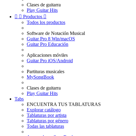
Clases de guitarra
Play Guitar Hits


Productos

Todos los productos
Software de Notación Musical
Guitar Pro 8 Win/macOS
Guitar Pro Educación
Aplicaciones móviles
Guitar Pro iOS/Android
Partituras musicales
MySongBook
Clases de guitarra
Play Guitar Hits
Tabs
ENCUENTRA TUS TABLATURAS
Explorar catálogo
Tablaturas por artista
Tablaturas por género
Todas las tablaturas