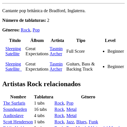
Cantante pop británica de Bradford, Inglaterra.
Número de tablaturas:
2
Géneros:
Rock
,
Pop
Título
Álbum
Artista
Tipo
Level
Sleeping
Great
Tasmin
Full Score
Beginner
Satellite
Expectations
Archer
Sleeping
Great
Tasmin
Guitars, Bass &
Beginner
Satellite
Expectations
Archer
Backing Track
Artistas Rock
relacionados
Nombre
Tablatura
Género
The Surfaris
1 tabs
Rock
,
Pop
Soundgarden
16 tabs
Rock
,
Metal
Audioslave
4 tabs
Rock
,
Metal
Scott Henderson
1 tabs
Rock
,
Jazz
,
Blues
,
Funk