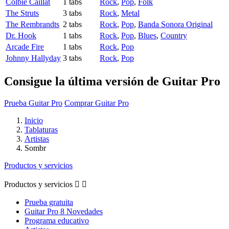
Colbie Caillat
1 tabs
Rock
,
Pop
,
Folk
The Struts
3 tabs
Rock
,
Metal
The Rembrandts
2 tabs
Rock
,
Pop
,
Banda Sonora Original
Dr. Hook
1 tabs
Rock
,
Pop
,
Blues
,
Country
Arcade Fire
1 tabs
Rock
,
Pop
Johnny Hallyday
3 tabs
Rock
,
Pop
Consigue la última versión de Guitar Pro
Prueba Guitar Pro
Comprar Guitar Pro
Inicio
Tablaturas
Artistas
Sombr
Productos y servicios
Productos y servicios


Prueba gratuita
Guitar Pro 8 Novedades
Programa educativo