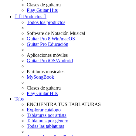
Clases de guitarra
Play Guitar Hits


Productos

Todos los productos
Software de Notación Musical
Guitar Pro 8 Win/macOS
Guitar Pro Educación
Aplicaciones móviles
Guitar Pro iOS/Android
Partituras musicales
MySongBook
Clases de guitarra
Play Guitar Hits
Tabs
ENCUENTRA TUS TABLATURAS
Explorar catálogo
Tablaturas por artista
Tablaturas por género
Todas las tablaturas