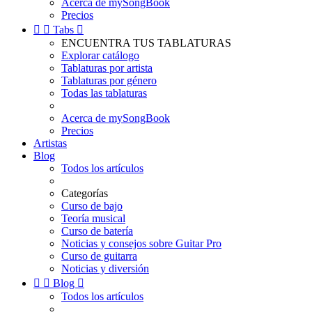
Acerca de mySongBook
Precios


Tabs

ENCUENTRA TUS TABLATURAS
Explorar catálogo
Tablaturas por artista
Tablaturas por género
Todas las tablaturas
Acerca de mySongBook
Precios
Artistas
Blog
Todos los artículos
Categorías
Curso de bajo
Teoría musical
Curso de batería
Noticias y consejos sobre Guitar Pro
Curso de guitarra
Noticias y diversión


Blog

Todos los artículos