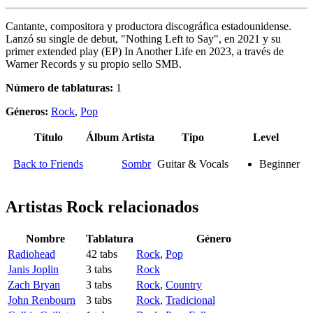
Cantante, compositora y productora discográfica estadounidense.
Lanzó su single de debut, "Nothing Left to Say", en 2021 y su
primer extended play (EP) In Another Life en 2023, a través de
Warner Records y su propio sello SMB.
Número de tablaturas:
1
Géneros:
Rock
,
Pop
Título
Álbum
Artista
Tipo
Level
Back to Friends
Sombr
Guitar & Vocals
Beginner
Artistas Rock
relacionados
Nombre
Tablatura
Género
Radiohead
42 tabs
Rock
,
Pop
Janis Joplin
3 tabs
Rock
Zach Bryan
3 tabs
Rock
,
Country
John Renbourn
3 tabs
Rock
,
Tradicional