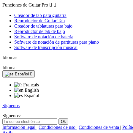
Funciones de Guitar Pro


Creador de tab para guitarra
Reproductor de Guitar Tab
Creador de tablaturas para bajo
Reproductor de tab de bajo
Software de notación de batería
Software de notación de partituras para piano
Software de transcripción musical
Idiomas
Idioma:
Español

Français
English
Español
Síguenos
Síguenos:
Información legal
|
Condiciones de uso
|
Condiciones de venta
|
Polít
Arriba