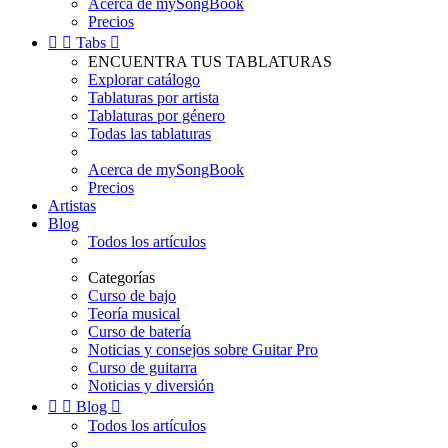
Acerca de mySongBook
Precios


Tabs

ENCUENTRA TUS TABLATURAS
Explorar catálogo
Tablaturas por artista
Tablaturas por género
Todas las tablaturas
Acerca de mySongBook
Precios
Artistas
Blog
Todos los artículos
Categorías
Curso de bajo
Teoría musical
Curso de batería
Noticias y consejos sobre Guitar Pro
Curso de guitarra
Noticias y diversión


Blog

Todos los artículos