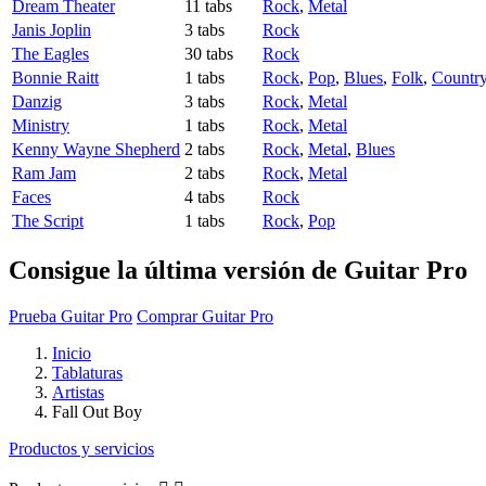
Dream Theater
11 tabs
Rock
,
Metal
Janis Joplin
3 tabs
Rock
The Eagles
30 tabs
Rock
Bonnie Raitt
1 tabs
Rock
,
Pop
,
Blues
,
Folk
,
Countr
Danzig
3 tabs
Rock
,
Metal
Ministry
1 tabs
Rock
,
Metal
Kenny Wayne Shepherd
2 tabs
Rock
,
Metal
,
Blues
Ram Jam
2 tabs
Rock
,
Metal
Faces
4 tabs
Rock
The Script
1 tabs
Rock
,
Pop
Consigue la última versión de Guitar Pro
Prueba Guitar Pro
Comprar Guitar Pro
Inicio
Tablaturas
Artistas
Fall Out Boy
Productos y servicios