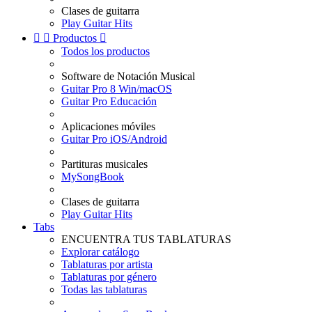
Clases de guitarra
Play Guitar Hits


Productos

Todos los productos
Software de Notación Musical
Guitar Pro 8 Win/macOS
Guitar Pro Educación
Aplicaciones móviles
Guitar Pro iOS/Android
Partituras musicales
MySongBook
Clases de guitarra
Play Guitar Hits
Tabs
ENCUENTRA TUS TABLATURAS
Explorar catálogo
Tablaturas por artista
Tablaturas por género
Todas las tablaturas