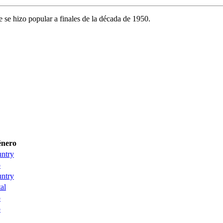
e se hizo popular a finales de la década de 1950.
nero
ntry
p
ntry
al
p
p