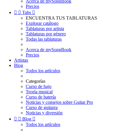
Acerca de mySongBook
Precios


Tabs

ENCUENTRA TUS TABLATURAS
Explorar catálogo
Tablaturas por artista
Tablaturas por género
Todas las tablaturas
Acerca de mySongBook
Precios
Artistas
Blog
Todos los artículos
Categorías
Curso de bajo
Teoría musical
Curso de batería
Noticias y consejos sobre Guitar Pro
Curso de guitarra
Noticias y diversión


Blog

Todos los artículos