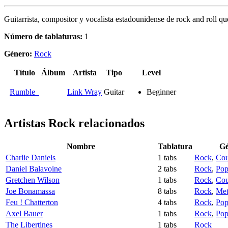
Guitarrista, compositor y vocalista estadounidense de rock and roll qu
Número de tablaturas:
1
Género:
Rock
Título
Álbum
Artista
Tipo
Level
Rumble
Link Wray
Guitar
Beginner
Artistas Rock
relacionados
Nombre
Tablatura
Gé
Charlie Daniels
1 tabs
Rock
,
Cou
Daniel Balavoine
2 tabs
Rock
,
Po
Gretchen Wilson
1 tabs
Rock
,
Cou
Joe Bonamassa
8 tabs
Rock
,
Met
Feu ! Chatterton
4 tabs
Rock
,
Po
Axel Bauer
1 tabs
Rock
,
Po
The Libertines
1 tabs
Rock