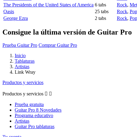
The Presidents of the United States of America
6 tabs
Rock
,
Met
Oasis
25 tabs
Rock
,
Po
George Ezra
2 tabs
Rock
,
Po
Consigue la última versión de Guitar Pro
Prueba Guitar Pro
Comprar Guitar Pro
Inicio
Tablaturas
Artistas
Link Wray
Productos y servicios
Productos y servicios


Prueba gratuita
Guitar Pro 8 Novedades
Programa educativo
Artistas
Guitar Pro tablaturas
Tu cuenta