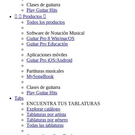
Clases de guitarra
Play Guitar Hits


Productos

Todos los productos
Software de Notación Musical
Guitar Pro 8 Win/macOS
Guitar Pro Educación
Aplicaciones móviles
Guitar Pro iOS/Android
Partituras musicales
MySongBook
Clases de guitarra
Play Guitar Hits
Tabs
ENCUENTRA TUS TABLATURAS
Explorar catálogo
Tablaturas por artista
Tablaturas por género
Todas las tablaturas