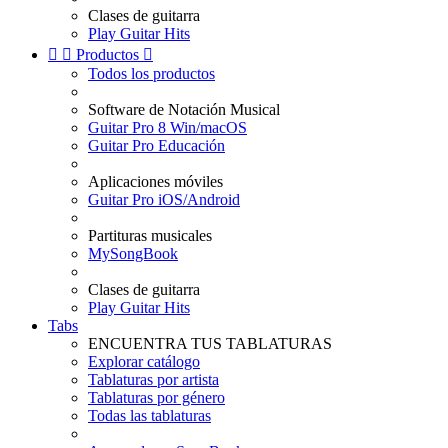
Clases de guitarra
Play Guitar Hits


Productos

Todos los productos
Software de Notación Musical
Guitar Pro 8 Win/macOS
Guitar Pro Educación
Aplicaciones móviles
Guitar Pro iOS/Android
Partituras musicales
MySongBook
Clases de guitarra
Play Guitar Hits
Tabs
ENCUENTRA TUS TABLATURAS
Explorar catálogo
Tablaturas por artista
Tablaturas por género
Todas las tablaturas