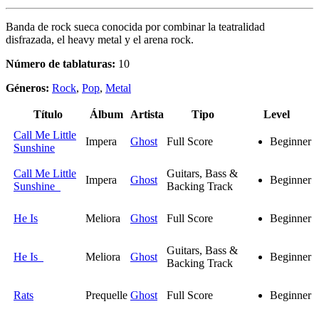
Banda de rock sueca conocida por combinar la teatralidad
disfrazada, el heavy metal y el arena rock.
Número de tablaturas:
10
Géneros:
Rock
,
Pop
,
Metal
Título
Álbum
Artista
Tipo
Level
Call Me Little
Impera
Ghost
Full Score
Beginner
Sunshine
Call Me Little
Guitars, Bass &
Impera
Ghost
Beginner
Sunshine
Backing Track
He Is
Meliora
Ghost
Full Score
Beginner
Guitars, Bass &
He Is
Meliora
Ghost
Beginner
Backing Track
Rats
Prequelle
Ghost
Full Score
Beginner