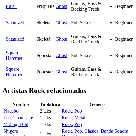
Guitars, Bass &
Rats
Prequelle
Ghost
Beginner
Backing Track
Satanized
Skeletá
Ghost
Full Score
Beginner
Guitars, Bass &
Satanized
Skeletá
Ghost
Beginner
Backing Track
Square
Popestar
Ghost
Full Score
Beginner
Hammer
Square
Guitars, Bass &
Popestar
Ghost
Beginner
Hammer
Backing Track
Artistas Rock
relacionados
Nombre
Tablatura
Género
Placebo
2 tabs
Rock
,
Pop
Less Than Jake
1 tabs
Rock
,
Metal
Midnight Oil
1 tabs
Rock
,
Pop
Shigeru
Rock
,
Pop
,
Clásica
,
Banda Sonora
1 tabs