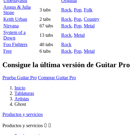
Umebayashi
Original
Angus & Julia
3 tabs
Rock
,
Pop
,
Folk
Stone
Keith Urban
2 tabs
Rock
,
Pop
,
Country
Nirvana
67 tabs
Rock
,
Pop
,
Metal
System of a
13 tabs
Rock
,
Metal
Down
Foo Fighters
40 tabs
Rock
Free
6 tabs
Rock
,
Pop
,
Metal
Consigue la última versión de Guitar Pro
Prueba Guitar Pro
Comprar Guitar Pro
Inicio
Tablaturas
Artistas
Ghost
Productos y servicios
Productos y servicios

