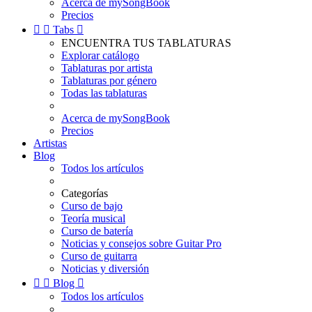
Acerca de mySongBook
Precios


Tabs

ENCUENTRA TUS TABLATURAS
Explorar catálogo
Tablaturas por artista
Tablaturas por género
Todas las tablaturas
Acerca de mySongBook
Precios
Artistas
Blog
Todos los artículos
Categorías
Curso de bajo
Teoría musical
Curso de batería
Noticias y consejos sobre Guitar Pro
Curso de guitarra
Noticias y diversión


Blog

Todos los artículos