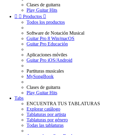
Clases de guitarra
Play Guitar Hits


Productos

Todos los productos
Software de Notación Musical
Guitar Pro 8 Win/macOS
Guitar Pro Educación
Aplicaciones móviles
Guitar Pro iOS/Android
Partituras musicales
MySongBook
Clases de guitarra
Play Guitar Hits
Tabs
ENCUENTRA TUS TABLATURAS
Explorar catálogo
Tablaturas por artista
Tablaturas por género
Todas las tablaturas