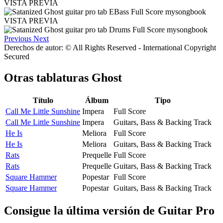
VISTA PREVIA
VISTA PREVIA
Previous
Next
Derechos de autor: © All Rights Reserved - International Copyright
Secured
Otras tablaturas
Ghost
Título
Álbum
Tipo
Call Me Little Sunshine
Impera
Full Score
Call Me Little Sunshine
Impera
Guitars, Bass & Backing Track
He Is
Meliora
Full Score
He Is
Meliora
Guitars, Bass & Backing Track
Rats
Prequelle
Full Score
Rats
Prequelle
Guitars, Bass & Backing Track
Square Hammer
Popestar
Full Score
Square Hammer
Popestar
Guitars, Bass & Backing Track
Consigue la última versión de Guitar Pro