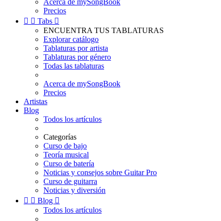
Acerca de mySongBook
Precios


Tabs

ENCUENTRA TUS TABLATURAS
Explorar catálogo
Tablaturas por artista
Tablaturas por género
Todas las tablaturas
Acerca de mySongBook
Precios
Artistas
Blog
Todos los artículos
Categorías
Curso de bajo
Teoría musical
Curso de batería
Noticias y consejos sobre Guitar Pro
Curso de guitarra
Noticias y diversión


Blog

Todos los artículos