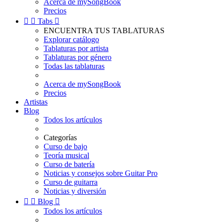
Acerca de mySongBook
Precios


Tabs

ENCUENTRA TUS TABLATURAS
Explorar catálogo
Tablaturas por artista
Tablaturas por género
Todas las tablaturas
Acerca de mySongBook
Precios
Artistas
Blog
Todos los artículos
Categorías
Curso de bajo
Teoría musical
Curso de batería
Noticias y consejos sobre Guitar Pro
Curso de guitarra
Noticias y diversión


Blog

Todos los artículos