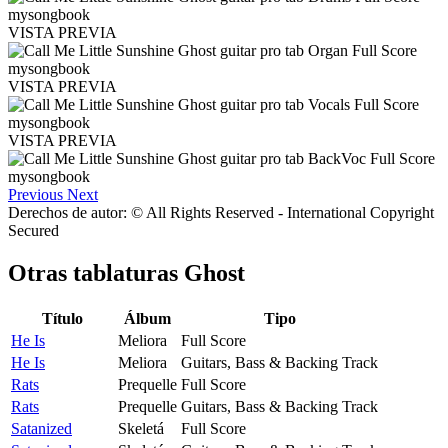
VISTA PREVIA
VISTA PREVIA
VISTA PREVIA
Previous
Next
Derechos de autor: © All Rights Reserved - International Copyright
Secured
Otras tablaturas
Ghost
Título
Álbum
Tipo
He Is
Meliora
Full Score
He Is
Meliora
Guitars, Bass & Backing Track
Rats
Prequelle
Full Score
Rats
Prequelle
Guitars, Bass & Backing Track
Satanized
Skeletá
Full Score