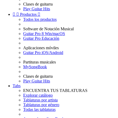
Clases de guitarra
Play Guitar Hits


Productos

Todos los productos
Software de Notación Musical
Guitar Pro 8 Win/macOS
Guitar Pro Educación
Aplicaciones móviles
Guitar Pro iOS/Android
Partituras musicales
MySongBook
Clases de guitarra
Play Guitar Hits
Tabs
ENCUENTRA TUS TABLATURAS
Explorar catálogo
Tablaturas por artista
Tablaturas por género
Todas las tablaturas