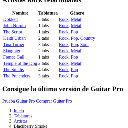
Artistas Rock
relacionados
Nombre
Tablatura
Género
Dokken
3 tabs
Rock
,
Metal
John Norum
1 tabs
Rock
,
Metal
The Script
1 tabs
Rock
,
Pop
Keith Urban
2 tabs
Rock
,
Pop
,
Country
Tina Turner
3 tabs
Rock
,
Pop
,
Soul
Slaughter
2 tabs
Rock
,
Metal
France Gall
1 tabs
Rock
,
Pop
Temple of the Dog
2 tabs
Rock
,
Metal
The Smiths
4 tabs
Rock
,
Pop
The Pretenders
3 tabs
Rock
,
Pop
Consigue la última versión de Guitar Pro
Prueba Guitar Pro
Comprar Guitar Pro
Inicio
Tablaturas
Artistas
Blackberry Smoke