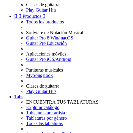
Clases de guitarra
Play Guitar Hits


Productos

Todos los productos
Software de Notación Musical
Guitar Pro 8 Win/macOS
Guitar Pro Educación
Aplicaciones móviles
Guitar Pro iOS/Android
Partituras musicales
MySongBook
Clases de guitarra
Play Guitar Hits
Tabs
ENCUENTRA TUS TABLATURAS
Explorar catálogo
Tablaturas por artista
Tablaturas por género
Todas las tablaturas