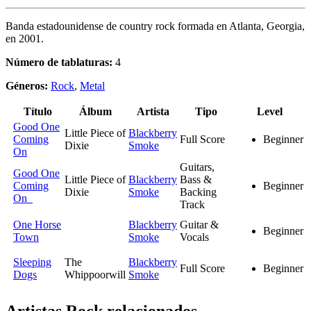
Banda estadounidense de country rock formada en Atlanta, Georgia,
en 2001.
Número de tablaturas:
4
Géneros:
Rock
,
Metal
Título
Álbum
Artista
Tipo
Level
Good One
Little Piece of
Blackberry
Coming
Full Score
Beginner
Dixie
Smoke
On
Guitars,
Good One
Little Piece of
Blackberry
Bass &
Coming
Beginner
Dixie
Smoke
Backing
On
Track
One Horse
Blackberry
Guitar &
Beginner
Town
Smoke
Vocals
Sleeping
The
Blackberry
Full Score
Beginner
Dogs
Whippoorwill
Smoke