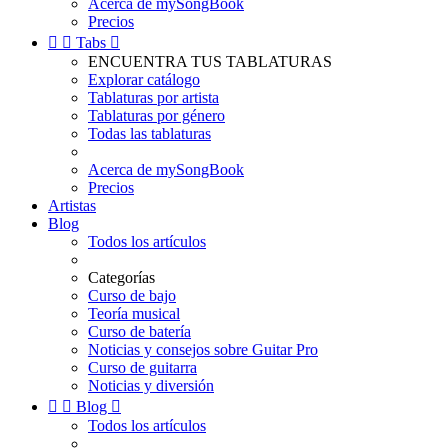
Acerca de mySongBook
Precios


Tabs

ENCUENTRA TUS TABLATURAS
Explorar catálogo
Tablaturas por artista
Tablaturas por género
Todas las tablaturas
Acerca de mySongBook
Precios
Artistas
Blog
Todos los artículos
Categorías
Curso de bajo
Teoría musical
Curso de batería
Noticias y consejos sobre Guitar Pro
Curso de guitarra
Noticias y diversión


Blog

Todos los artículos