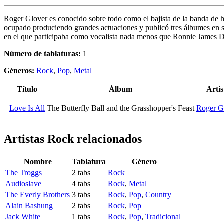
Roger Glover es conocido sobre todo como el bajista de la banda de 
ocupado produciendo grandes actuaciones y publicó tres álbumes en so
en el que participaba como vocalista nada menos que Ronnie James D
Número de tablaturas:
1
Géneros:
Rock
,
Pop
,
Metal
Título
Álbum
Artis
Love Is All
The Butterfly Ball and the Grasshopper's Feast
Roger G
Artistas Rock
relacionados
Nombre
Tablatura
Género
The Troggs
2 tabs
Rock
Audioslave
4 tabs
Rock
,
Metal
The Everly Brothers
3 tabs
Rock
,
Pop
,
Country
Alain Bashung
2 tabs
Rock
,
Pop
Jack White
1 tabs
Rock
,
Pop
,
Tradicional