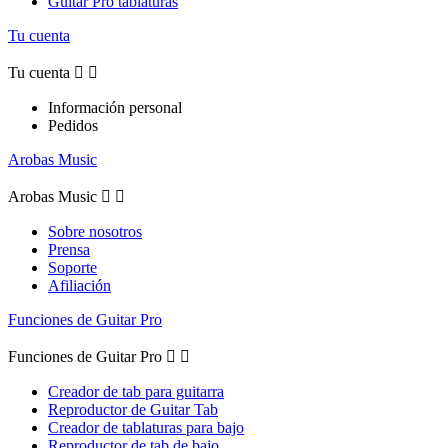
Guitar Pro tablaturas
Tu cuenta
Tu cuenta


Información personal
Pedidos
Arobas Music
Arobas Music


Sobre nosotros
Prensa
Soporte
Afiliación
Funciones de Guitar Pro
Funciones de Guitar Pro


Creador de tab para guitarra
Reproductor de Guitar Tab
Creador de tablaturas para bajo
Reproductor de tab de bajo