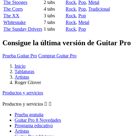
The Stooges
2 tabs
Rock
,
Pop
,
Metal
The Corrs
4 tabs
Rock
,
Pop
,
Tradicional
The XX
3 tabs
Rock
,
Pop
Whitesnake
7 tabs
Rock
,
Metal
The Sunday Drivers
1 tabs
Rock
,
Pop
Consigue la última versión de Guitar Pro
Prueba Guitar Pro
Comprar Guitar Pro
Inicio
Tablaturas
Artistas
Roger Glover
Productos y servicios
Productos y servicios


Prueba gratuita
Guitar Pro 8 Novedades
Programa educativo
Artistas