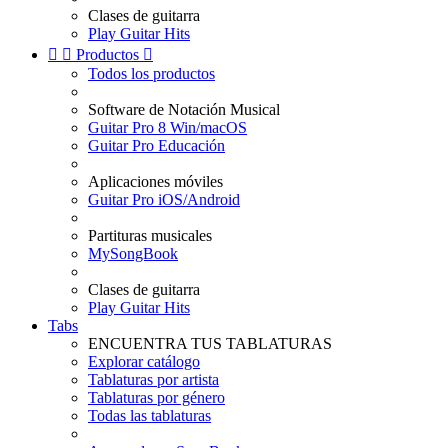
Clases de guitarra
Play Guitar Hits


Productos

Todos los productos
Software de Notación Musical
Guitar Pro 8 Win/macOS
Guitar Pro Educación
Aplicaciones móviles
Guitar Pro iOS/Android
Partituras musicales
MySongBook
Clases de guitarra
Play Guitar Hits
Tabs
ENCUENTRA TUS TABLATURAS
Explorar catálogo
Tablaturas por artista
Tablaturas por género
Todas las tablaturas