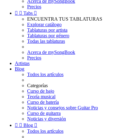
Acerca de mySongBook
Precios


Tabs

ENCUENTRA TUS TABLATURAS
Explorar catálogo
Tablaturas por artista
Tablaturas por género
Todas las tablaturas
Acerca de mySongBook
Precios
Artistas
Blog
Todos los artículos
Categorías
Curso de bajo
Teoría musical
Curso de batería
Noticias y consejos sobre Guitar Pro
Curso de guitarra
Noticias y diversión


Blog

Todos los artículos