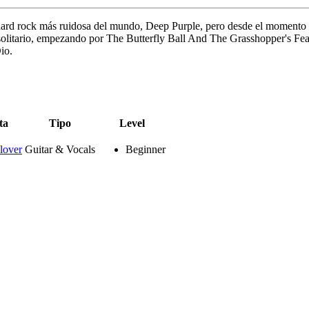
hard rock más ruidosa del mundo, Deep Purple, pero desde el momento 
litario, empezando por The Butterfly Ball And The Grasshopper's Feast,
io.
ta
Tipo
Level
lover
Guitar & Vocals
Beginner