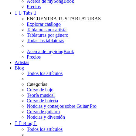
Acerca de mySongBook
Precios


Tabs

ENCUENTRA TUS TABLATURAS
Explorar catálogo
Tablaturas por artista
Tablaturas por género
Todas las tablaturas
Acerca de mySongBook
Precios
Artistas
Blog
Todos los artículos
Categorías
Curso de bajo
Teoría musical
Curso de batería
Noticias y consejos sobre Guitar Pro
Curso de guitarra
Noticias y diversión


Blog

Todos los artículos