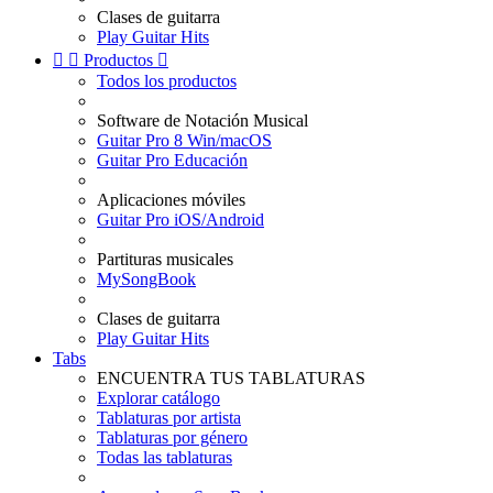
Clases de guitarra
Play Guitar Hits


Productos

Todos los productos
Software de Notación Musical
Guitar Pro 8 Win/macOS
Guitar Pro Educación
Aplicaciones móviles
Guitar Pro iOS/Android
Partituras musicales
MySongBook
Clases de guitarra
Play Guitar Hits
Tabs
ENCUENTRA TUS TABLATURAS
Explorar catálogo
Tablaturas por artista
Tablaturas por género
Todas las tablaturas