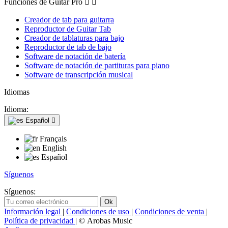
Funciones de Guitar Pro


Creador de tab para guitarra
Reproductor de Guitar Tab
Creador de tablaturas para bajo
Reproductor de tab de bajo
Software de notación de batería
Software de notación de partituras para piano
Software de transcripción musical
Idiomas
Idioma:
Español

Français
English
Español
Síguenos
Síguenos:
Información legal
|
Condiciones de uso
|
Condiciones de venta
|
Política de privacidad
| © Arobas Music