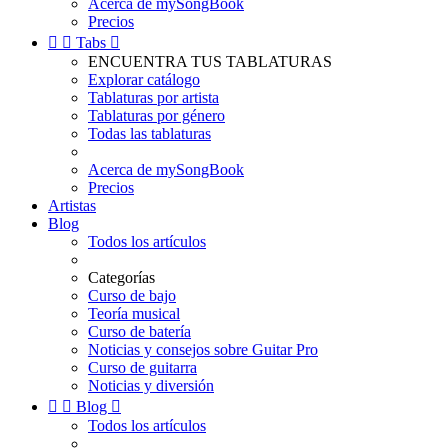
Acerca de mySongBook
Precios


Tabs

ENCUENTRA TUS TABLATURAS
Explorar catálogo
Tablaturas por artista
Tablaturas por género
Todas las tablaturas
Acerca de mySongBook
Precios
Artistas
Blog
Todos los artículos
Categorías
Curso de bajo
Teoría musical
Curso de batería
Noticias y consejos sobre Guitar Pro
Curso de guitarra
Noticias y diversión


Blog

Todos los artículos