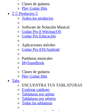
Clases de guitarra
Play Guitar Hits


Productos

Todos los productos
Software de Notación Musical
Guitar Pro 8 Win/macOS
Guitar Pro Educación
Aplicaciones móviles
Guitar Pro iOS/Android
Partituras musicales
MySongBook
Clases de guitarra
Play Guitar Hits
Tabs
ENCUENTRA TUS TABLATURAS
Explorar catálogo
Tablaturas por artista
Tablaturas por género
Todas las tablaturas