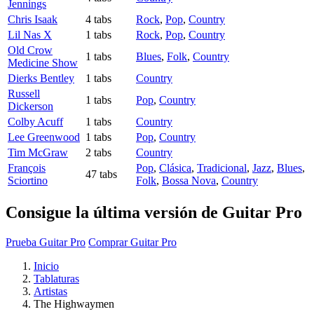
Jennings
Chris Isaak
4 tabs
Rock
,
Pop
,
Country
Lil Nas X
1 tabs
Rock
,
Pop
,
Country
Old Crow
1 tabs
Blues
,
Folk
,
Country
Medicine Show
Dierks Bentley
1 tabs
Country
Russell
1 tabs
Pop
,
Country
Dickerson
Colby Acuff
1 tabs
Country
Lee Greenwood
1 tabs
Pop
,
Country
Tim McGraw
2 tabs
Country
François
Pop
,
Clásica
,
Tradicional
,
Jazz
,
Blues
,
47 tabs
Sciortino
Folk
,
Bossa Nova
,
Country
Consigue la última versión de Guitar Pro
Prueba Guitar Pro
Comprar Guitar Pro
Inicio
Tablaturas
Artistas
The Highwaymen