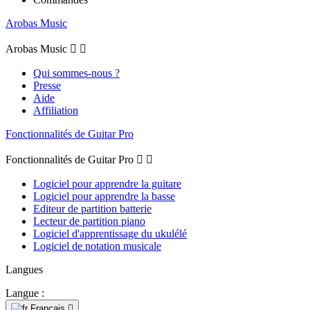
Arobas Music
Arobas Music


Qui sommes-nous ?
Presse
Aide
Affiliation
Fonctionnalités de Guitar Pro
Fonctionnalités de Guitar Pro


Logiciel pour apprendre la guitare
Logiciel pour apprendre la basse
Editeur de partition batterie
Lecteur de partition piano
Logiciel d'apprentissage du ukulélé
Logiciel de notation musicale
Langues
Langue :
Français
