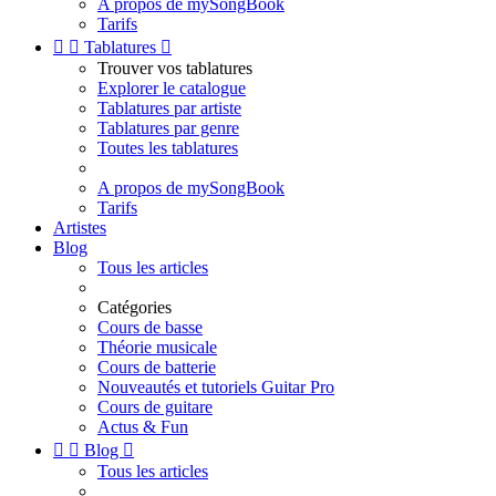
A propos de mySongBook
Tarifs


Tablatures

Trouver vos tablatures
Explorer le catalogue
Tablatures par artiste
Tablatures par genre
Toutes les tablatures
A propos de mySongBook
Tarifs
Artistes
Blog
Tous les articles
Catégories
Cours de basse
Théorie musicale
Cours de batterie
Nouveautés et tutoriels Guitar Pro
Cours de guitare
Actus & Fun


Blog

Tous les articles