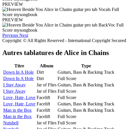
PREVIEW
PREVIEW
Previous
Next
Copyright: © All Rights Reserved - International Copyright Secured
Autres tablatures de
Alice in Chains
Titre
Album
Type
Down In A Hole
Dirt
Guitars, Bass & Backing Track
Down In A Hole
Dirt
Full Score
I Stay Away
Jar of Flies
Guitars, Bass & Backing Track
I Stay Away
Jar of Flies
Full Score
Love, Hate, Love
Facelift
Full Score
Love, Hate, Love
Facelift
Guitars, Bass & Backing Track
Man in the Box
Facelift
Guitars, Bass & Backing Track
Man in the Box
Facelift
Full Score
Nutshell
Jar of Flies
Full Score