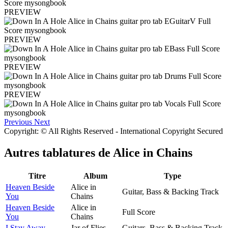
PREVIEW
PREVIEW
PREVIEW
PREVIEW
Previous
Next
Copyright: © All Rights Reserved - International Copyright Secured
Autres tablatures de
Alice in Chains
Titre
Album
Type
Heaven Beside
Alice in
Guitar, Bass & Backing Track
You
Chains
Heaven Beside
Alice in
Full Score
You
Chains
I Stay Away
Jar of Flies
Guitars, Bass & Backing Track