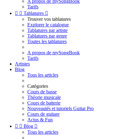
A propos de mySongBook
Tarifs


Tablatures

Trouver vos tablatures
Explorer le catalogue
Tablatures par artiste
Tablatures par genre
Toutes les tablatures
A propos de mySongBook
Tarifs
Artistes
Blog
Tous les articles
Catégories
Cours de basse
Théorie musicale
Cours de batterie
Nouveautés et tutoriels Guitar Pro
Cours de guitare
Actus & Fun


Blog

Tous les articles