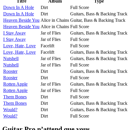
Titre
Album
Type
Down In A Hole
Dirt
Full Score
Down In A Hole
Dirt
Guitars, Bass & Backing Track
Heaven Beside You
Alice in Chains
Guitar, Bass & Backing Track
Heaven Beside You
Alice in Chains
Full Score
I Stay Away
Jar of Flies
Guitars, Bass & Backing Track
I Stay Away
Jar of Flies
Full Score
Love, Hate, Love
Facelift
Full Score
Love, Hate, Love
Facelift
Guitars, Bass & Backing Track
Nutshell
Jar of Flies
Guitars, Bass & Backing Track
Nutshell
Jar of Flies
Full Score
Rooster
Dirt
Guitars, Bass & Backing Track
Rooster
Dirt
Full Score
Rotten Apple
Jar of Flies
Guitars, Bass & Backing Track
Rotten Apple
Jar of Flies
Full Score
Them Bones
Dirt
Full Score
Them Bones
Dirt
Guitars, Bass & Backing Track
Would?
Dirt
Guitars, Bass & Backing Track
Would?
Dirt
Full Score
Guitar Pro n’attend que vous.