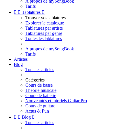
A propos de mySongBook
Tarifs


Tablatures

Trouver vos tablatures
Explorer le catalogue
Tablatures par artiste
Tablatures par genre
Toutes les tablatures
A propos de mySongBook
Tarifs
Artistes
Blog
Tous les articles
Catégories
Cours de basse
Théorie musicale
Cours de batterie
Nouveautés et tutoriels Guitar Pro
Cours de guitare
Actus & Fun


Blog

Tous les articles