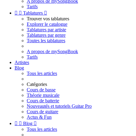
A propos de mySongBook
Tarifs


Tablatures

Trouver vos tablatures
Explorer le catalogue
Tablatures par artiste
Tablatures par genre
Toutes les tablatures
A propos de mySongBook
Tarifs
Artistes
Blog
Tous les articles
Catégories
Cours de basse
Théorie musicale
Cours de batterie
Nouveautés et tutoriels Guitar Pro
Cours de guitare
Actus & Fun


Blog

Tous les articles