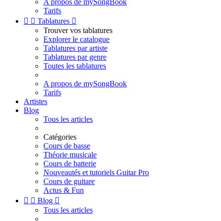
A propos de mySongBook
Tarifs


Tablatures

Trouver vos tablatures
Explorer le catalogue
Tablatures par artiste
Tablatures par genre
Toutes les tablatures
A propos de mySongBook
Tarifs
Artistes
Blog
Tous les articles
Catégories
Cours de basse
Théorie musicale
Cours de batterie
Nouveautés et tutoriels Guitar Pro
Cours de guitare
Actus & Fun


Blog

Tous les articles