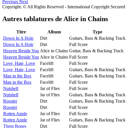
Previous
Next
Copyright: © All Rights Reserved - International Copyright Secured
Autres tablatures de
Alice in Chains
Titre
Album
Type
Down In A Hole
Dirt
Guitars, Bass & Backing Track
Down In A Hole
Dirt
Full Score
Heaven Beside You
Alice in Chains
Guitar, Bass & Backing Track
Heaven Beside You
Alice in Chains
Full Score
Love, Hate, Love
Facelift
Full Score
Love, Hate, Love
Facelift
Guitars, Bass & Backing Track
Man in the Box
Facelift
Guitars, Bass & Backing Track
Man in the Box
Facelift
Full Score
Nutshell
Jar of Flies
Full Score
Nutshell
Jar of Flies
Guitars, Bass & Backing Track
Rooster
Dirt
Guitars, Bass & Backing Track
Rooster
Dirt
Full Score
Rotten Apple
Jar of Flies
Full Score
Rotten Apple
Jar of Flies
Guitars, Bass & Backing Track
Them Bones
Dirt
Full Score