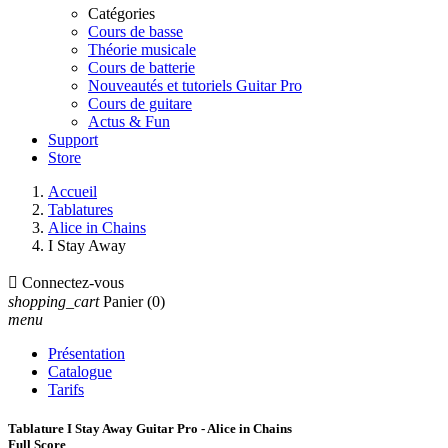
Catégories
Cours de basse
Théorie musicale
Cours de batterie
Nouveautés et tutoriels Guitar Pro
Cours de guitare
Actus & Fun
Support
Store
Accueil
Tablatures
Alice in Chains
I Stay Away

Connectez-vous
shopping_cart
Panier
(0)
menu
Présentation
Catalogue
Tarifs
Tablature I Stay Away Guitar Pro - Alice in Chains
Full Score