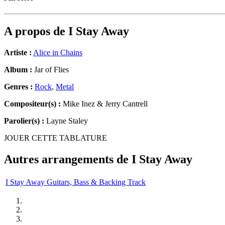
A propos de
I Stay Away
Artiste :
Alice in Chains
Album :
Jar of Flies
Genres :
Rock
,
Metal
Compositeur(s) :
Mike Inez & Jerry Cantrell
Parolier(s) :
Layne Staley
JOUER CETTE TABLATURE
Autres arrangements de
I Stay Away
I Stay Away Guitars, Bass & Backing Track