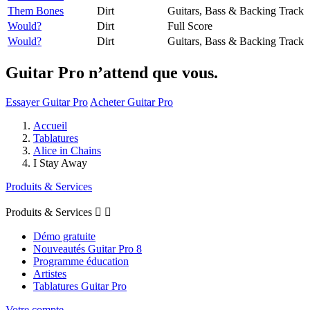
Them Bones
Dirt
Guitars, Bass & Backing Track
Would?
Dirt
Full Score
Would?
Dirt
Guitars, Bass & Backing Track
Guitar Pro n’attend que vous.
Essayer Guitar Pro
Acheter Guitar Pro
Accueil
Tablatures
Alice in Chains
I Stay Away
Produits & Services
Produits & Services


Démo gratuite
Nouveautés Guitar Pro 8
Programme éducation
Artistes
Tablatures Guitar Pro
Votre compte