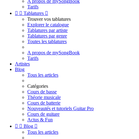
A propos de mySongBook
Tarifs


Tablatures

Trouver vos tablatures
Explorer le catalogue
Tablatures par artiste
Tablatures par genre
Toutes les tablatures
A propos de mySongBook
Tarifs
Artistes
Blog
Tous les articles
Catégories
Cours de basse
Théorie musicale
Cours de batterie
Nouveautés et tutoriels Guitar Pro
Cours de guitare
Actus & Fun


Blog

Tous les articles