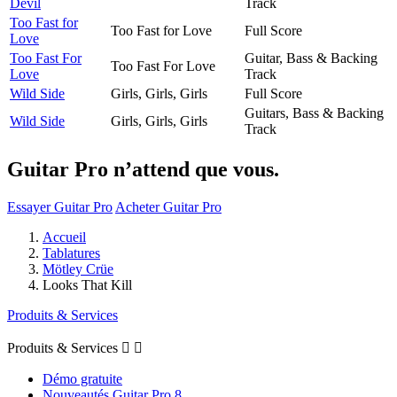
Devil
Track
Too Fast for
Too Fast for Love
Full Score
Love
Too Fast For
Guitar, Bass & Backing
Too Fast For Love
Love
Track
Wild Side
Girls, Girls, Girls
Full Score
Guitars, Bass & Backing
Wild Side
Girls, Girls, Girls
Track
Guitar Pro n’attend que vous.
Essayer Guitar Pro
Acheter Guitar Pro
Accueil
Tablatures
Mötley Crüe
Looks That Kill
Produits & Services
Produits & Services


Démo gratuite
Nouveautés Guitar Pro 8