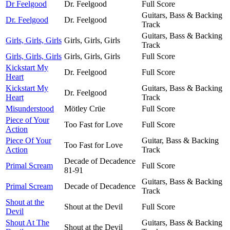
Dr Feelgood
Dr. Feelgood
Full Score
Guitars, Bass & Backing
Dr. Feelgood
Dr. Feelgood
Track
Guitars, Bass & Backing
Girls, Girls, Girls
Girls, Girls, Girls
Track
Girls, Girls, Girls
Girls, Girls, Girls
Full Score
Kickstart My
Dr. Feelgood
Full Score
Heart
Kickstart My
Guitars, Bass & Backing
Dr. Feelgood
Heart
Track
Misunderstood
Mötley Crüe
Full Score
Piece of Your
Too Fast for Love
Full Score
Action
Piece Of Your
Guitar, Bass & Backing
Too Fast for Love
Action
Track
Decade of Decadence
Primal Scream
Full Score
81-91
Guitars, Bass & Backing
Primal Scream
Decade of Decadence
Track
Shout at the
Shout at the Devil
Full Score
Devil
Shout At The
Guitars, Bass & Backing
Shout at the Devil