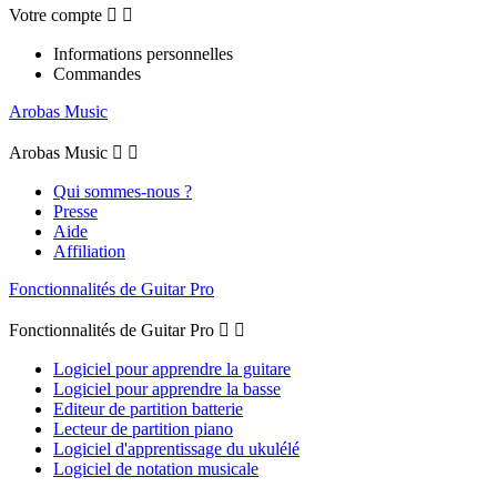
Votre compte


Informations personnelles
Commandes
Arobas Music
Arobas Music


Qui sommes-nous ?
Presse
Aide
Affiliation
Fonctionnalités de Guitar Pro
Fonctionnalités de Guitar Pro


Logiciel pour apprendre la guitare
Logiciel pour apprendre la basse
Editeur de partition batterie
Lecteur de partition piano
Logiciel d'apprentissage du ukulélé
Logiciel de notation musicale