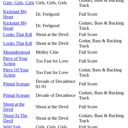
Guitars, Bass & Backing
Girls, Girls, Girls
Girls, Girls, Girls
Track
Kickstart My
Dr. Feelgood
Full Score
Heart
Kickstart My
Guitars, Bass & Backing
Dr. Feelgood
Heart
Track
Looks That Kill
Shout at the Devil
Full Score
Guitar, Bass & Backing
Looks That Kill
Shout at the Devil
Track
Misunderstood
Mötley Crüe
Full Score
Piece of Your
Too Fast for Love
Full Score
Action
Piece Of Your
Guitar, Bass & Backing
Too Fast for Love
Action
Track
Decade of Decadence
Primal Scream
Full Score
81-91
Guitars, Bass & Backing
Primal Scream
Decade of Decadence
Track
Shout at the
Shout at the Devil
Full Score
Devil
Shout At The
Guitars, Bass & Backing
Shout at the Devil
Devil
Track
Wild Side
Girls, Girls, Girls
Full Score