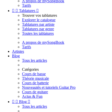
A propos de mySongBook
Tarifs


Tablatures

Trouver vos tablatures
Explorer le catalogue
Tablatures par artiste
Tablatures par genre
Toutes les tablatures
A propos de mySongBook
Tarifs
Artistes
Blog
Tous les articles
Catégories
Cours de basse
Théorie musicale
Cours de batterie
Nouveautés et tutoriels Guitar Pro
Cours de guitare
Actus & Fun


Blog

Tous les articles