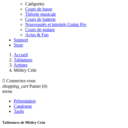
Catégories
Cours de basse
Théorie musicale
Cours de batterie
Nouveautés et tutoriels Guitar Pro
Cours de guitare
Actus & Fun
Support
Store
Accueil
Tablatures
Artistes
Mötley Crüe

Connectez-vous
shopping_cart
Panier
(0)
menu
Présentation
Catalogue
Tarifs
Tablatures de Mötley Crüe