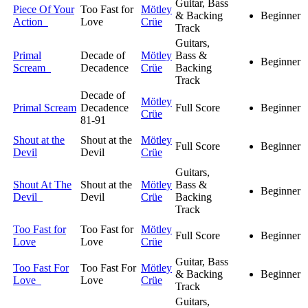
Guitar, Bass
Piece Of Your
Too Fast for
Mötley
& Backing
Beginner
Action
Love
Crüe
Track
Guitars,
Primal
Decade of
Mötley
Bass &
Beginner
Scream
Decadence
Crüe
Backing
Track
Decade of
Mötley
Primal Scream
Decadence
Full Score
Beginner
Crüe
81-91
Shout at the
Shout at the
Mötley
Full Score
Beginner
Devil
Devil
Crüe
Guitars,
Shout At The
Shout at the
Mötley
Bass &
Beginner
Devil
Devil
Crüe
Backing
Track
Too Fast for
Too Fast for
Mötley
Full Score
Beginner
Love
Love
Crüe
Guitar, Bass
Too Fast For
Too Fast For
Mötley
& Backing
Beginner
Love
Love
Crüe
Track
Guitars,