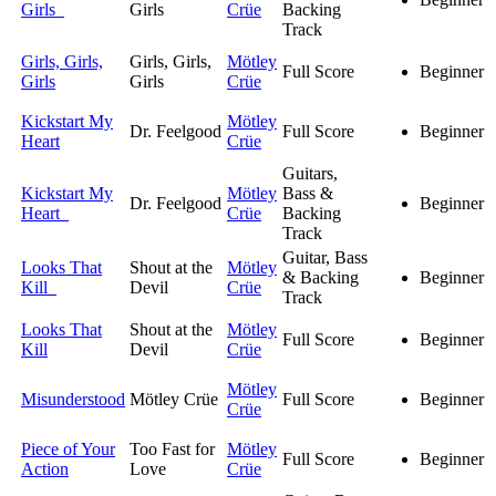
Girls
Girls
Crüe
Backing
Track
Girls, Girls,
Girls, Girls,
Mötley
Full Score
Beginner
Girls
Girls
Crüe
Kickstart My
Mötley
Dr. Feelgood
Full Score
Beginner
Heart
Crüe
Guitars,
Kickstart My
Mötley
Bass &
Dr. Feelgood
Beginner
Heart
Crüe
Backing
Track
Guitar, Bass
Looks That
Shout at the
Mötley
& Backing
Beginner
Kill
Devil
Crüe
Track
Looks That
Shout at the
Mötley
Full Score
Beginner
Kill
Devil
Crüe
Mötley
Misunderstood
Mötley Crüe
Full Score
Beginner
Crüe
Piece of Your
Too Fast for
Mötley
Full Score
Beginner
Action
Love
Crüe