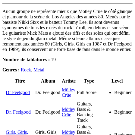
Aucun groupe ne représente mieux que Motley Crue le côté glauque
et glamour de la scène de Los Angeles des années 80. Menés par le
bassiste Nikki Sixx et le batteur Tommy Lee, ils sont devenus
synonymes de tous les excès du rock 'n' roll, en dehors et sur scène.
Le guitariste Mick Mars a ajouté des riffs et des solos qui ont défini
le style de jeu du glam metal. Même si leurs albums classiques
remontent aux années 80 (Girls, Girls, Girls en 1987 et Dr Feelgood
en 1989), ils conservent une forte base de fans dans le monde entier.
Nombre de tablatures :
19
Genres :
Rock
,
Metal
Titre
Album
Artiste
Type
Level
Mötley
Dr Feelgood
Dr. Feelgood
Full Score
Beginner
Crüe
Guitars,
Mötley
Bass &
Dr. Feelgood
Dr. Feelgood
Beginner
Crüe
Backing
Track
Guitars,
Girls, Girls,
Girls, Girls,
Mötley
Bass &
Beginner