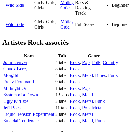
Girls, Girls,
Mötley
Bass &
Wild Side
Beginner
Girls
Crüe
Backing
Track
Girls, Girls,
Mötley
Wild Side
Full Score
Beginner
Girls
Crüe
Artistes Rock
associés
Nom
Tab
Genre
John Denver
4 tabs
Rock
,
Pop
,
Folk
,
Country
Chuck Berry
8 tabs
Rock
Mörglbl
4 tabs
Rock
,
Metal
,
Blues
,
Funk
Franz Ferdinand
9 tabs
Rock
Midnight Oil
1 tabs
Rock
,
Pop
System of a Down
13 tabs
Rock
,
Metal
Ugly Kid Joe
2 tabs
Rock
,
Metal
,
Funk
Jeff Beck
11 tabs
Rock
,
Pop
,
Metal
Liquid Tension Experiment
2 tabs
Rock
,
Metal
Suicidal Tendencies
2 tabs
Rock
,
Metal
,
Funk