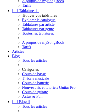
A propos de mySongBook
Tarifs


Tablatures

Trouver vos tablatures
Explorer le catalogue
Tablatures par artiste
Tablatures par genre
Toutes les tablatures
A propos de mySongBook
Tarifs
Artistes
Blog
Tous les articles
Catégories
Cours de basse
Théorie musicale
Cours de batterie
Nouveautés et tutoriels Guitar Pro
Cours de guitare
Actus & Fun


Blog

Tous les articles