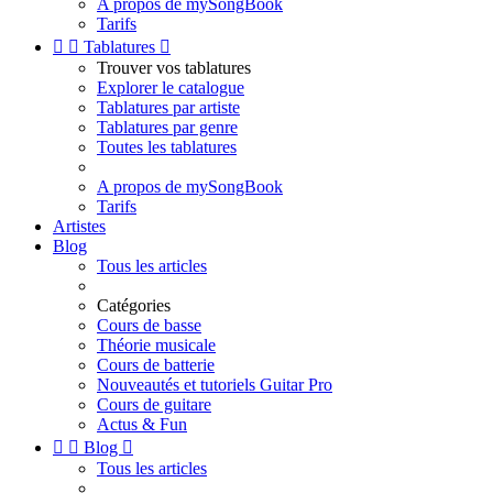
A propos de mySongBook
Tarifs


Tablatures

Trouver vos tablatures
Explorer le catalogue
Tablatures par artiste
Tablatures par genre
Toutes les tablatures
A propos de mySongBook
Tarifs
Artistes
Blog
Tous les articles
Catégories
Cours de basse
Théorie musicale
Cours de batterie
Nouveautés et tutoriels Guitar Pro
Cours de guitare
Actus & Fun


Blog

Tous les articles