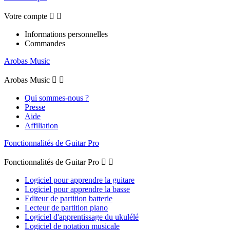
Votre compte


Informations personnelles
Commandes
Arobas Music
Arobas Music


Qui sommes-nous ?
Presse
Aide
Affiliation
Fonctionnalités de Guitar Pro
Fonctionnalités de Guitar Pro


Logiciel pour apprendre la guitare
Logiciel pour apprendre la basse
Editeur de partition batterie
Lecteur de partition piano
Logiciel d'apprentissage du ukulélé
Logiciel de notation musicale