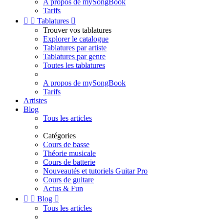
A propos de mySongBook
Tarifs


Tablatures

Trouver vos tablatures
Explorer le catalogue
Tablatures par artiste
Tablatures par genre
Toutes les tablatures
A propos de mySongBook
Tarifs
Artistes
Blog
Tous les articles
Catégories
Cours de basse
Théorie musicale
Cours de batterie
Nouveautés et tutoriels Guitar Pro
Cours de guitare
Actus & Fun


Blog

Tous les articles