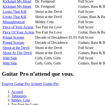
Kickstart My Heart
Dr. Feelgood
Full Score
Kickstart My Heart
Dr. Feelgood
Guitars, Bass & 
Looks That Kill
Shout at the Devil
Full Score
Looks That Kill
Shout at the Devil
Guitar, Bass & B
Misunderstood
Mötley Crüe
Full Score
Piece of Your Action
Too Fast for Love
Full Score
Piece Of Your Action
Too Fast for Love
Guitar, Bass & B
Primal Scream
Decade of Decadence 81-91
Full Score
Primal Scream
Decade of Decadence
Guitars, Bass & 
Shout at the Devil
Shout at the Devil
Full Score
Shout At The Devil
Shout at the Devil
Guitars, Bass & 
Wild Side
Girls, Girls, Girls
Full Score
Wild Side
Girls, Girls, Girls
Guitars, Bass & 
Guitar Pro n’attend que vous.
Essayer Guitar Pro
Acheter Guitar Pro
Accueil
Tablatures
Mötley Crüe
Too Fast for Love