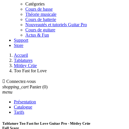
Catégories
Cours de basse
Théorie musicale
Cours de batterie
Nouveautés et tutoriels Guitar Pro
Cours de guitare
Actus & Fun
Support
Store
Accueil
Tablatures
Mötley Crüe
Too Fast for Love

Connectez-vous
shopping_cart
Panier
(0)
menu
Présentation
Catalogue
Tarifs
Tablature Too Fast for Love Guitar Pro - Mötley Crüe
Full Score