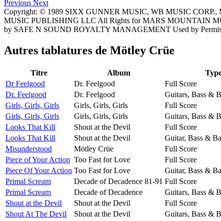
Previous
Next
Copyright: © 1989 SIXX GUNNER MUSIC, WB MUSIC CORP
MUSIC PUBLISHING LLC All Rights for MARS MOUNTAIN MU
by SAFE N SOUND ROYALTY MANAGEMENT Used by Permiss
Autres tablatures de
Mötley Crüe
Titre
Album
Typ
Dr Feelgood
Dr. Feelgood
Full Score
Dr. Feelgood
Dr. Feelgood
Guitars, Bass & 
Girls, Girls, Girls
Girls, Girls, Girls
Full Score
Girls, Girls, Girls
Girls, Girls, Girls
Guitars, Bass & 
Looks That Kill
Shout at the Devil
Full Score
Looks That Kill
Shout at the Devil
Guitar, Bass & B
Misunderstood
Mötley Crüe
Full Score
Piece of Your Action
Too Fast for Love
Full Score
Piece Of Your Action
Too Fast for Love
Guitar, Bass & B
Primal Scream
Decade of Decadence 81-91
Full Score
Primal Scream
Decade of Decadence
Guitars, Bass & 
Shout at the Devil
Shout at the Devil
Full Score
Shout At The Devil
Shout at the Devil
Guitars, Bass & 