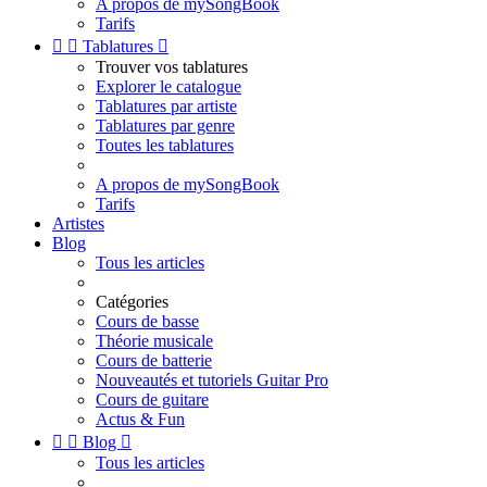
A propos de mySongBook
Tarifs


Tablatures

Trouver vos tablatures
Explorer le catalogue
Tablatures par artiste
Tablatures par genre
Toutes les tablatures
A propos de mySongBook
Tarifs
Artistes
Blog
Tous les articles
Catégories
Cours de basse
Théorie musicale
Cours de batterie
Nouveautés et tutoriels Guitar Pro
Cours de guitare
Actus & Fun


Blog

Tous les articles