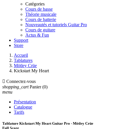
Catégories
Cours de basse
Théorie musicale
Cours de batterie
Nouveautés et tutoriels Guitar Pro
Cours de guitare
Actus & Fun
Support
Store
Accueil
Tablatures
Mötley Crüe
Kickstart My Heart

Connectez-vous
shopping_cart
Panier
(0)
menu
Présentation
Catalogue
Tarifs
Tablature Kickstart My Heart Guitar Pro - Mötley Crüe
Full Score