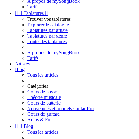
A propos de mySongBook
Tarifs


Tablatures

Trouver vos tablatures
Explorer le catalogue
Tablatures par artiste
Tablatures par genre
Toutes les tablatures
A propos de mySongBook
Tarifs
Artistes
Blog
Tous les articles
Catégories
Cours de basse
Théorie musicale
Cours de batterie
Nouveautés et tutoriels Guitar Pro
Cours de guitare
Actus & Fun


Blog

Tous les articles