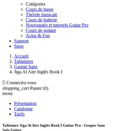
Catégories
Cours de basse
Théorie musicale
Cours de batterie
Nouveautés et tutoriels Guitar Pro
Cours de guitare
Actus & Fun
Support
Store
Accueil
Tablatures
Gaspar Sanz
Jiga Al Aire Inglés Book I

Connectez-vous
shopping_cart
Panier
(0)
menu
Présentation
Catalogue
Tarifs
Tablature Jiga Al Aire Inglés Book I Guitar Pro - Gaspar Sanz
Solo Guitar