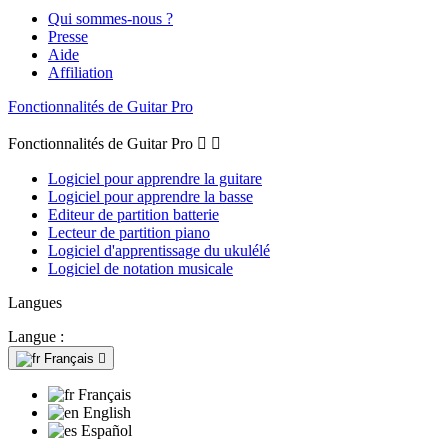
Qui sommes-nous ?
Presse
Aide
Affiliation
Fonctionnalités de Guitar Pro
Fonctionnalités de Guitar Pro


Logiciel pour apprendre la guitare
Logiciel pour apprendre la basse
Editeur de partition batterie
Lecteur de partition piano
Logiciel d'apprentissage du ukulélé
Logiciel de notation musicale
Langues
Langue :
Français

Français
English
Español