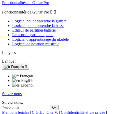
Fonctionnalités de Guitar Pro
Fonctionnalités de Guitar Pro


Logiciel pour apprendre la guitare
Logiciel pour apprendre la basse
Editeur de partition batterie
Lecteur de partition piano
Logiciel d'apprentissage du ukulélé
Logiciel de notation musicale
Langues
Langue :
Français

Français
English
Español
Suivez nous
Suivez-nous:
Mentions légales
|
C.G.U.
|
C.G.V.
|
Confidentialité et vie privée
|