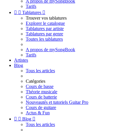
A propos de mySongBook
Tarifs


Tablatures

Trouver vos tablatures
Explorer le catalogue
Tablatures par artiste
Tablatures par genre
Toutes les tablatures
A propos de mySongBook
Tarifs
Artistes
Blog
Tous les articles
Catégories
Cours de basse
Théorie musicale
Cours de batterie
Nouveautés et tutoriels Guitar Pro
Cours de guitare
Actus & Fun


Blog

Tous les articles