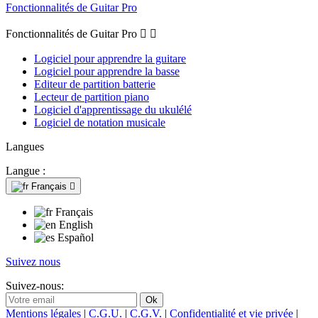
Fonctionnalités de Guitar Pro
Fonctionnalités de Guitar Pro


Logiciel pour apprendre la guitare
Logiciel pour apprendre la basse
Editeur de partition batterie
Lecteur de partition piano
Logiciel d'apprentissage du ukulélé
Logiciel de notation musicale
Langues
Langue :
Français

Français
English
Español
Suivez nous
Suivez-nous:
Mentions légales
|
C.G.U.
|
C.G.V.
|
Confidentialité et vie privée
|