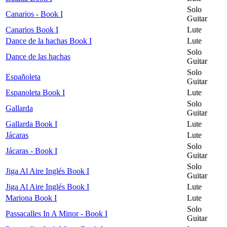
Solo
Canarios - Book I
Guitar
Canarios Book I
Lute
Dance de la hachas Book I
Lute
Solo
Dance de las hachas
Guitar
Solo
Españoleta
Guitar
Espanoleta Book I
Lute
Solo
Gallarda
Guitar
Gallarda Book I
Lute
Jácaras
Lute
Solo
Jácaras - Book I
Guitar
Solo
Jiga Al Aire Inglés Book I
Guitar
Jiga Al Aire Inglés Book I
Lute
Mariona Book I
Lute
Solo
Passacalles In A Minor - Book I
Guitar