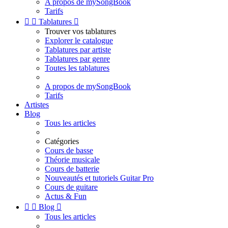
A propos de mySongBook
Tarifs


Tablatures

Trouver vos tablatures
Explorer le catalogue
Tablatures par artiste
Tablatures par genre
Toutes les tablatures
A propos de mySongBook
Tarifs
Artistes
Blog
Tous les articles
Catégories
Cours de basse
Théorie musicale
Cours de batterie
Nouveautés et tutoriels Guitar Pro
Cours de guitare
Actus & Fun


Blog

Tous les articles